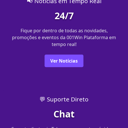
📢 Notícias em Tempo Real
24/7
Fique por dentro de todas as novidades,
promoções e eventos da 001Win Plataforma em
tempo real!
Ver Notícias
💬 Suporte Direto
Chat