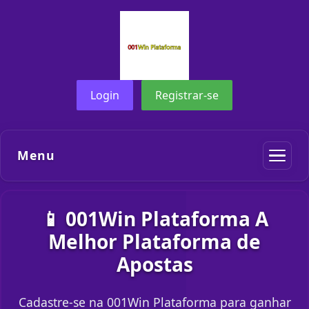
Login
Registrar-se
Menu
📱 001Win Plataforma A
Melhor Plataforma de
Apostas
Cadastre-se na 001Win Plataforma para ganhar