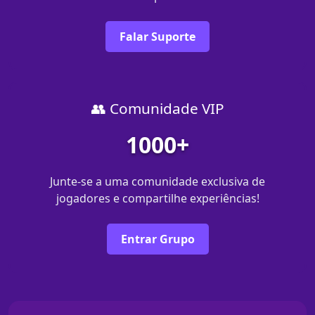
Falar Suporte
👥 Comunidade VIP
1000+
Junte-se a uma comunidade exclusiva de
jogadores e compartilhe experiências!
Entrar Grupo