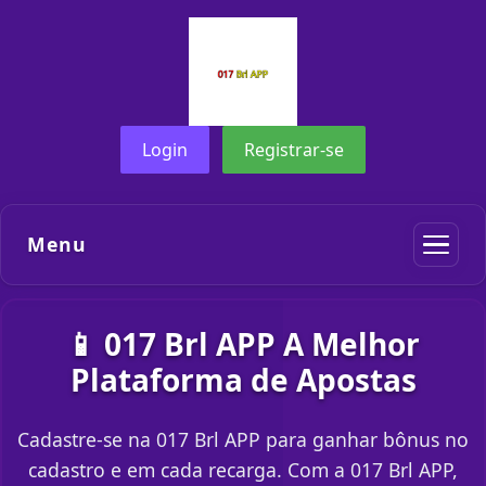
Login
Registrar-se
Menu
📱 017 Brl APP A Melhor
Plataforma de Apostas
Cadastre-se na 017 Brl APP para ganhar bônus no
cadastro e em cada recarga. Com a 017 Brl APP,