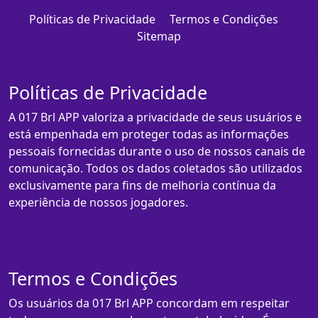
Políticas de Privacidade
Termos e Condições
Sitemap
Políticas de Privacidade
A 017 Brl APP valoriza a privacidade de seus usuários e
está empenhada em proteger todas as informações
pessoais fornecidas durante o uso de nossos canais de
comunicação. Todos os dados coletados são utilizados
exclusivamente para fins de melhoria contínua da
experiência de nossos jogadores.
Termos e Condições
Os usuários da 017 Brl APP concordam em respeitar