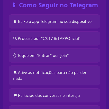
📱 Como Seguir no Telegram
📱 Baixe o app Telegram no seu dispositivo
🔍 Procure por "@017 Brl APPOficial"
👆 Toque em "Entrar" ou "Join"
🔔 Ative as notificações para não perder
nada
💬 Participe das conversas e interaja