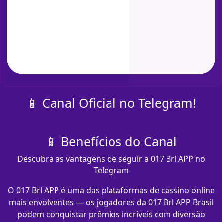
📱 Canal Oficial no Telegram!
📱 Benefícios do Canal
Descubra as vantagens de seguir a 017 Brl APP no
Telegram
O 017 Brl APP é uma das plataformas de cassino online
mais envolventes — os jogadores da 017 Brl APP Brasil
podem conquistar prêmios incríveis com diversão