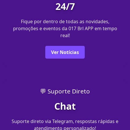
24/7
Fique por dentro de todas as novidades,
promoções e eventos da 017 Brl APP em tempo
real!
Ver Notícias
💬 Suporte Direto
Chat
Suporte direto via Telegram, respostas rápidas e
atendimento personalizado!