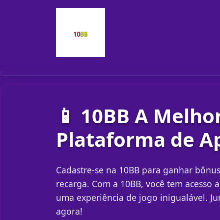
📱 10BB A Melho
Plataforma de A
Cadastre-se na 10BB para ganhar bônus
recarga. Com a 10BB, você tem acesso a
uma experiência de jogo inigualável. J
agora!