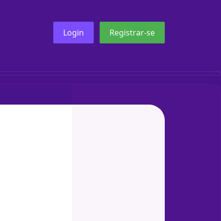
Login
Registrar-se