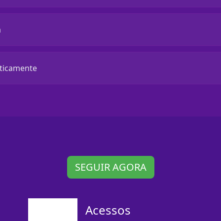
a
aticamente
SEGUIR AGORA
Acessos