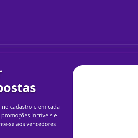
r
postas
 no cadastro e em cada
 promoções incríveis e
unte-se aos vencedores