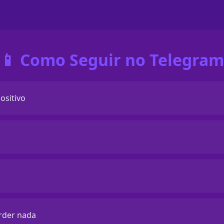
📱 Como Seguir no Telegram
ositivo
erder nada