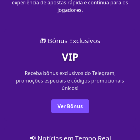
experiência de apostas rápida e contínua para os
jogadores.
🎁 Bônus Exclusivos
VIP
Receba bônus exclusivos do Telegram,
promoções especiais e códigos promocionais
únicos!
Ver Bônus
📢 Notícias em Tempo Real