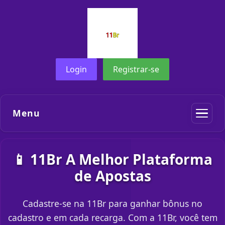
Login
Registrar-se
Menu
📱 11Br A Melhor Plataforma
de Apostas
Cadastre-se na 11Br para ganhar bônus no
cadastro e em cada recarga. Com a 11Br, você tem