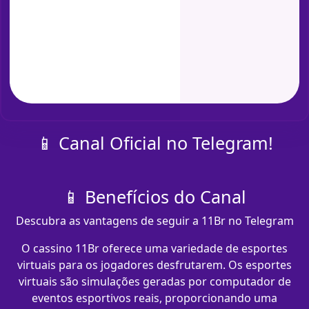
📱 Canal Oficial no Telegram!
📱 Benefícios do Canal
Descubra as vantagens de seguir a 11Br no Telegram
O cassino 11Br oferece uma variedade de esportes
virtuais para os jogadores desfrutarem. Os esportes
virtuais são simulações geradas por computador de
eventos esportivos reais, proporcionando uma