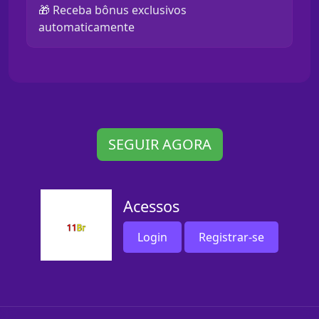
🎁 Receba bônus exclusivos
automaticamente
SEGUIR AGORA
Acessos
Login
Registrar-se