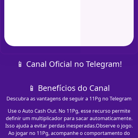
📱 Canal Oficial no Telegram!
📱 Benefícios do Canal
Descubra as vantagens de seguir a 11Pg no Telegram
Use o Auto Cash Out. No 11Pg, esse recurso permite
definir um multiplicador para sacar automaticamente.
Isso ajuda a evitar perdas inesperadas.Observe o jogo.
Ao jogar no 11Pg, acompanhe o comportamento do