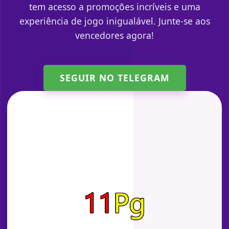
tem acesso a promoções incríveis e uma
experiência de jogo inigualável. Junte-se aos
vencedores agora!
SEGUIR NO TELEGRAM