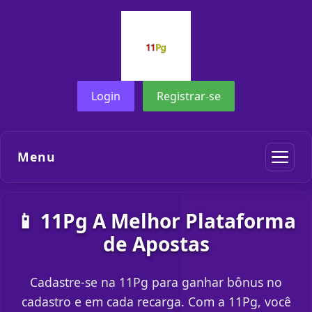
Login
Registrar-se
Menu
📱 11Pg A Melhor Plataforma
de Apostas
Cadastre-se na 11Pg para ganhar bônus no
cadastro e em cada recarga. Com a 11Pg, você