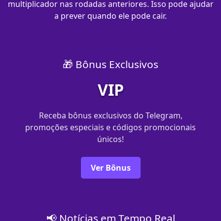
multiplicador nas rodadas anteriores. Isso pode ajudar
a prever quando ele pode cair.
🎁 Bônus Exclusivos
VIP
Receba bônus exclusivos do Telegram,
promoções especiais e códigos promocionais
únicos!
Ver Bônus
📢 Notícias em Tempo Real