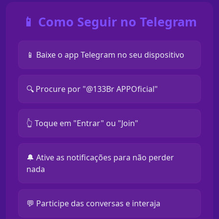
📱 Como Seguir no Telegram
📱 Baixe o app Telegram no seu dispositivo
🔍 Procure por "@133Br APPOficial"
👆 Toque em "Entrar" ou "Join"
🔔 Ative as notificações para não perder
nada
💬 Participe das conversas e interaja