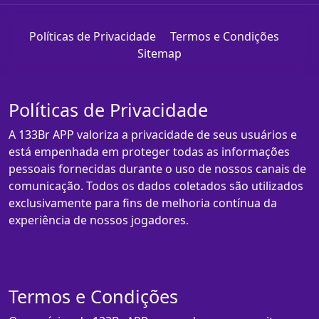
Políticas de Privacidade
Termos e Condições
Sitemap
Políticas de Privacidade
A 133Br APP valoriza a privacidade de seus usuários e
está empenhada em proteger todas as informações
pessoais fornecidas durante o uso de nossos canais de
comunicação. Todos os dados coletados são utilizados
exclusivamente para fins de melhoria contínua da
experiência de nossos jogadores.
Termos e Condições