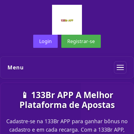
Login
Registrar-se
Menu
📱 133Br APP A Melhor
Plataforma de Apostas
Cadastre-se na 133Br APP para ganhar bônus no
cadastro e em cada recarga. Com a 133Br APP,