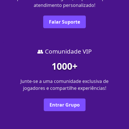
atendimento personalizado!
Falar Suporte
👥 Comunidade VIP
1000+
Junte-se a uma comunidade exclusiva de
jogadores e compartilhe experiências!
Entrar Grupo