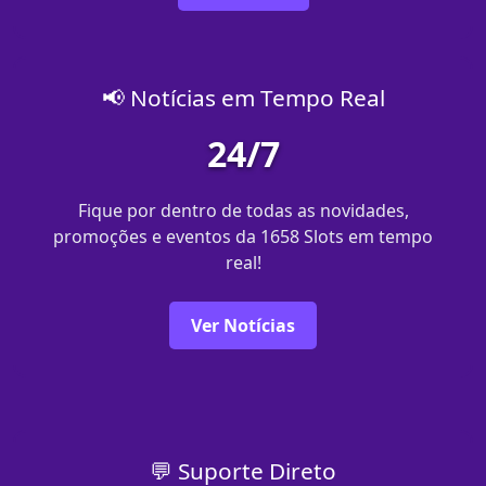
📢 Notícias em Tempo Real
24/7
Fique por dentro de todas as novidades,
promoções e eventos da 1658 Slots em tempo
real!
Ver Notícias
💬 Suporte Direto