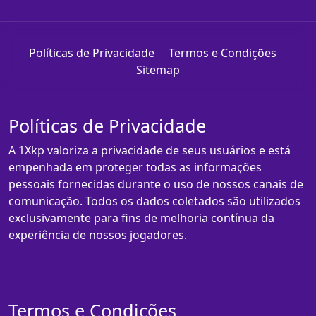
Políticas de Privacidade
Termos e Condições
Sitemap
Políticas de Privacidade
A 1Xkp valoriza a privacidade de seus usuários e está
empenhada em proteger todas as informações
pessoais fornecidas durante o uso de nossos canais de
comunicação. Todos os dados coletados são utilizados
exclusivamente para fins de melhoria contínua da
experiência de nossos jogadores.
Termos e Condições