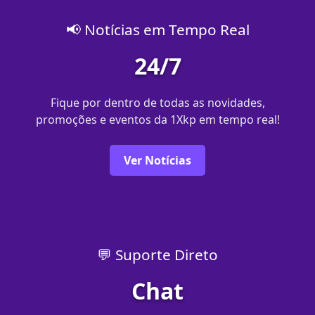
📢 Notícias em Tempo Real
24/7
Fique por dentro de todas as novidades,
promoções e eventos da 1Xkp em tempo real!
Ver Notícias
💬 Suporte Direto
Chat