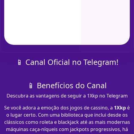
📱 Canal Oficial no Telegram!
📱 Benefícios do Canal
Descubra as vantagens de seguir a 1Xkp no Telegram
Se você adora a emoção dos jogos de cassino, a
1Xkp
é
o lugar certo. Com uma biblioteca que inclui desde os
clássicos como roleta e blackjack até as mais modernas
máquinas caça-níqueis com jackpots progressivos, há