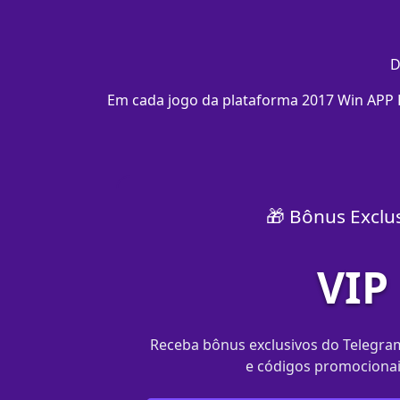
D
Em cada jogo da plataforma 2017 Win APP B
🎁 Bônus Exclu
VIP
Receba bônus exclusivos do Telegra
e códigos promocionai