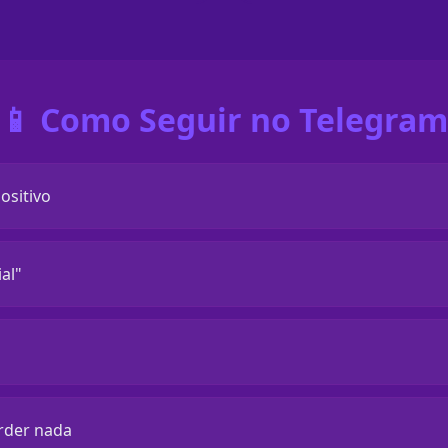
📱 Como Seguir no Telegram
ositivo
al"
erder nada