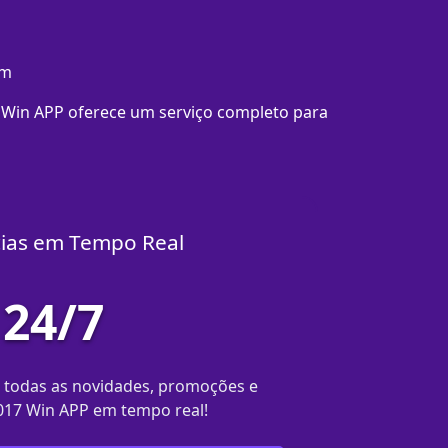
am
 Win APP oferece um serviço completo para
cias em Tempo Real
24/7
e todas as novidades, promoções e
017 Win APP em tempo real!