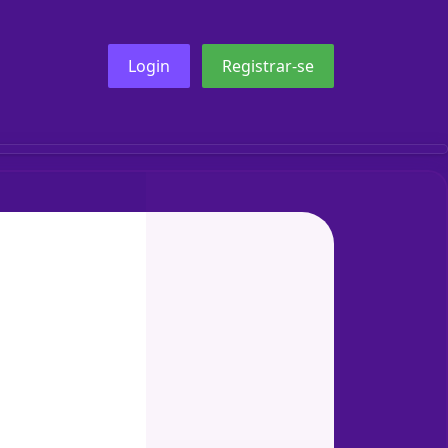
Login
Registrar-se