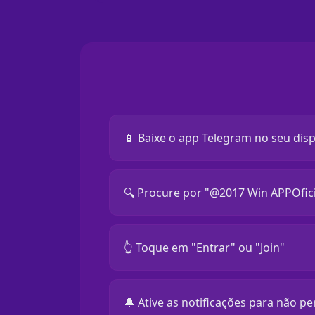
📱 Baixe o app Telegram no seu disp
🔍 Procure por "@2017 Win APPOfici
👆 Toque em "Entrar" ou "Join"
🔔 Ative as notificações para não p