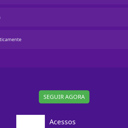
a
aticamente
SEGUIR AGORA
Acessos