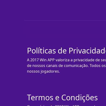
Políticas de Privacida
A 2017 Win APP valoriza a privacidade de s
de nossos canais de comunicação. Todos os 
nossos jogadores.
Termos e Condições