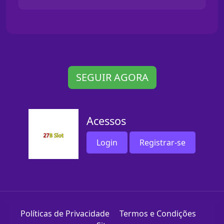
SEGUIR AGORA
Acessos
Login
Registrar-se
Políticas de Privacidade
Termos e Condições