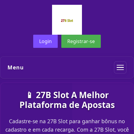
Login
Registrar-se
Menu
📱 27B Slot A Melhor
Plataforma de Apostas
Cadastre-se na 27B Slot para ganhar bônus no
cadastro e em cada recarga. Com a 27B Slot, você