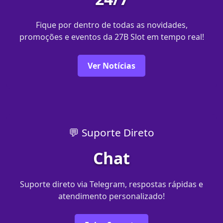
Fique por dentro de todas as novidades,
promoções e eventos da 27B Slot em tempo real!
Ver Notícias
💬 Suporte Direto
Chat
Suporte direto via Telegram, respostas rápidas e
atendimento personalizado!