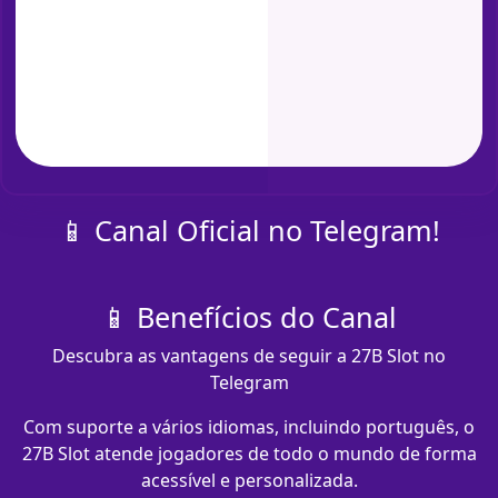
📱 Canal Oficial no Telegram!
📱 Benefícios do Canal
Descubra as vantagens de seguir a 27B Slot no
Telegram
Com suporte a vários idiomas, incluindo português, o
27B Slot atende jogadores de todo o mundo de forma
acessível e personalizada.