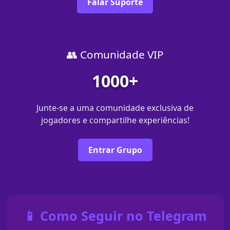
Falar Suporte
👥 Comunidade VIP
1000+
Junte-se a uma comunidade exclusiva de
jogadores e compartilhe experiências!
Entrar Grupo
📱 Como Seguir no Telegram