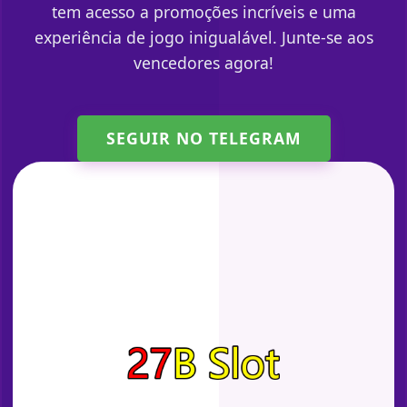
tem acesso a promoções incríveis e uma
experiência de jogo inigualável. Junte-se aos
vencedores agora!
SEGUIR NO TELEGRAM