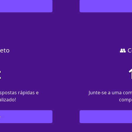
reto
👥 
t
espostas rápidas e
Junte-se a uma com
lizado!
compa
e