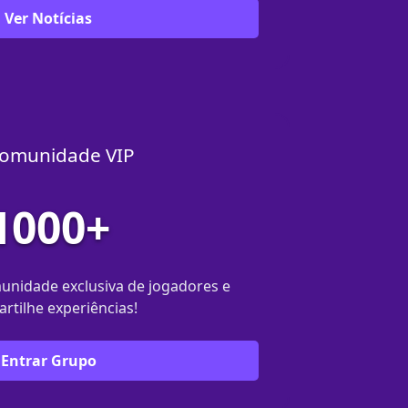
Ver Notícias
Comunidade VIP
1000+
unidade exclusiva de jogadores e
rtilhe experiências!
Entrar Grupo