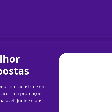
lhor
postas
ônus no cadastro e em
m acesso a promoções
ualável. Junte-se aos