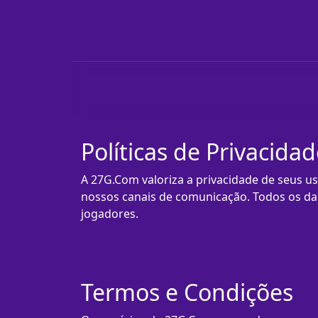
Políticas de Privacida
A 27G.Com valoriza a privacidade de seus 
nossos canais de comunicação. Todos os dad
jogadores.
Termos e Condições