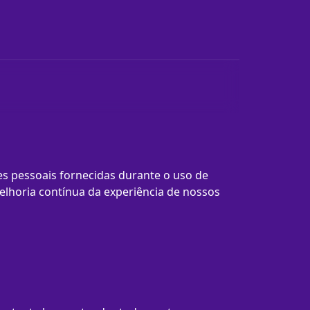
s pessoais fornecidas durante o uso de
elhoria contínua da experiência de nossos