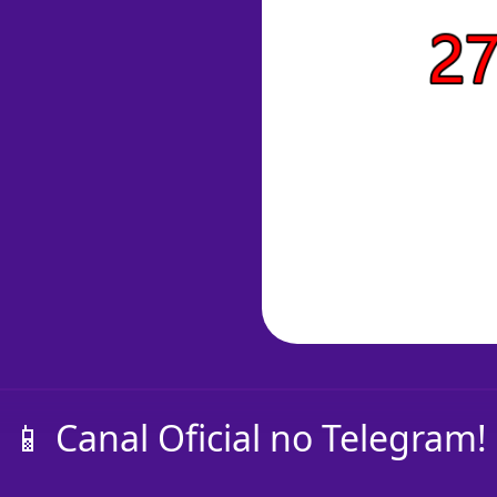
📱 Canal Oficial no Telegram!