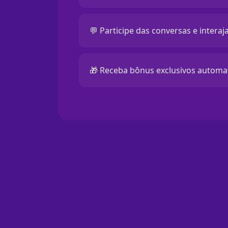
💬 Participe das conversas e interaj
🎁 Receba bônus exclusivos autom