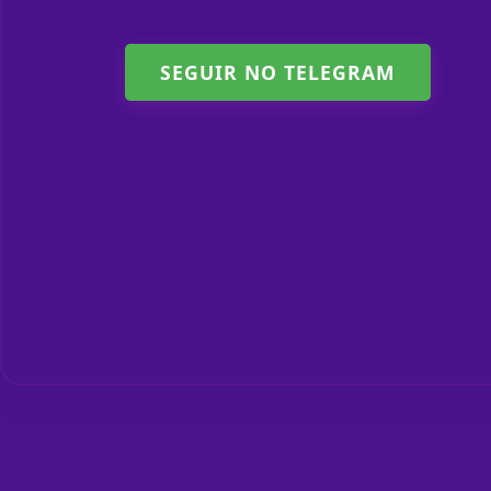
SEGUIR NO TELEGRAM