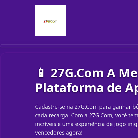
📱 27G.Com A Me
Plataforma de A
Cadastre-se na 27G.Com para ganhar b
cada recarga. Com a 27G.Com, você te
incríveis e uma experiência de jogo inig
vencedores agora!