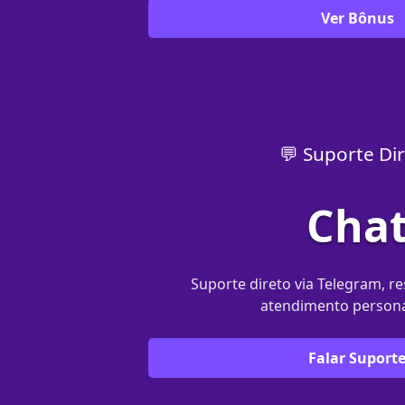
Ver Bônus
💬 Suporte Di
Cha
Suporte direto via Telegram, r
atendimento persona
Falar Suport