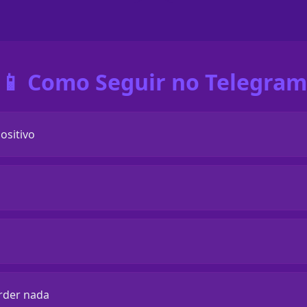
📱 Como Seguir no Telegram
ositivo
erder nada