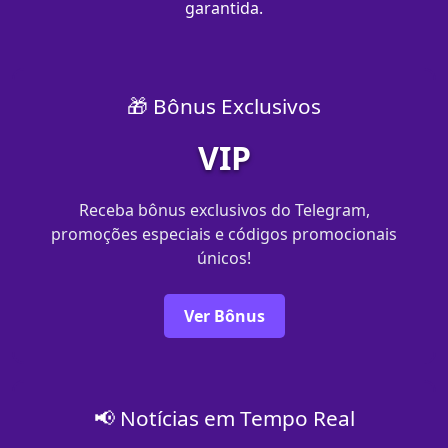
garantida.
🎁 Bônus Exclusivos
VIP
Receba bônus exclusivos do Telegram,
promoções especiais e códigos promocionais
únicos!
Ver Bônus
📢 Notícias em Tempo Real