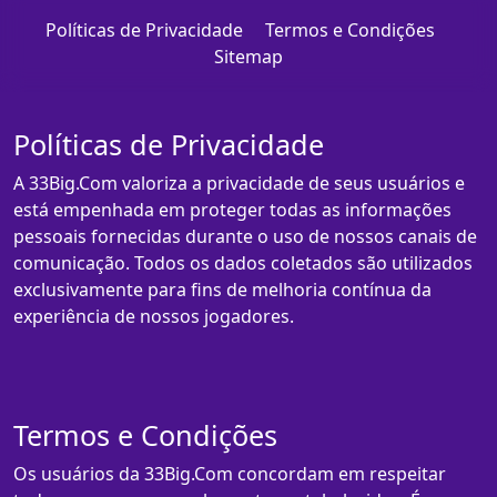
Políticas de Privacidade
Termos e Condições
Sitemap
Políticas de Privacidade
A 33Big.Com valoriza a privacidade de seus usuários e
está empenhada em proteger todas as informações
pessoais fornecidas durante o uso de nossos canais de
comunicação. Todos os dados coletados são utilizados
exclusivamente para fins de melhoria contínua da
experiência de nossos jogadores.
Termos e Condições
Os usuários da 33Big.Com concordam em respeitar