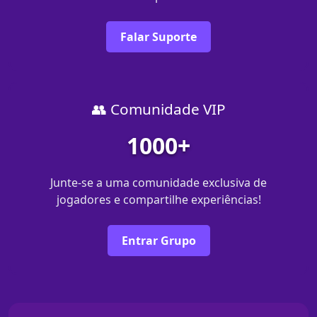
Falar Suporte
👥 Comunidade VIP
1000+
Junte-se a uma comunidade exclusiva de
jogadores e compartilhe experiências!
Entrar Grupo