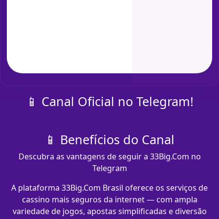
📱 Canal Oficial no Telegram!
📱 Benefícios do Canal
Descubra as vantagens de seguir a 33Big.Com no
Telegram
A plataforma 33Big.Com Brasil oferece os serviços de
cassino mais seguros da internet — com ampla
variedade de jogos, apostas simplificadas e diversão