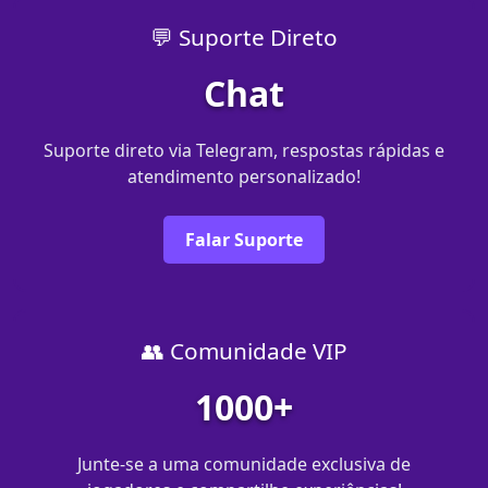
💬 Suporte Direto
Chat
Suporte direto via Telegram, respostas rápidas e
atendimento personalizado!
Falar Suporte
👥 Comunidade VIP
1000+
Junte-se a uma comunidade exclusiva de