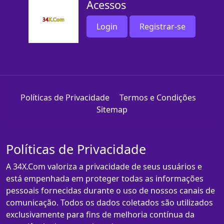
Acessos
Login
Registrar-se
Políticas de Privacidade
Termos e Condições
Sitemap
Políticas de Privacidade
A 34X.Com valoriza a privacidade de seus usuários e
está empenhada em proteger todas as informações
pessoais fornecidas durante o uso de nossos canais de
comunicação. Todos os dados coletados são utilizados
exclusivamente para fins de melhoria contínua da