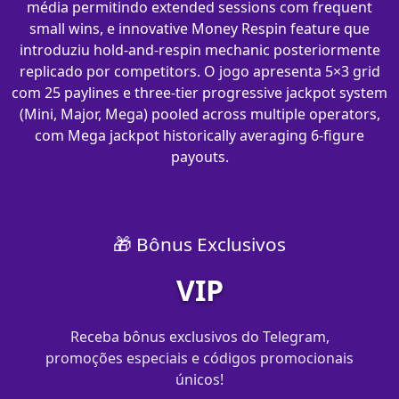
média permitindo extended sessions com frequent
small wins, e innovative Money Respin feature que
introduziu hold-and-respin mechanic posteriormente
replicado por competitors. O jogo apresenta 5×3 grid
com 25 paylines e three-tier progressive jackpot system
(Mini, Major, Mega) pooled across multiple operators,
com Mega jackpot historically averaging 6-figure
payouts.
🎁 Bônus Exclusivos
VIP
Receba bônus exclusivos do Telegram,
promoções especiais e códigos promocionais
únicos!