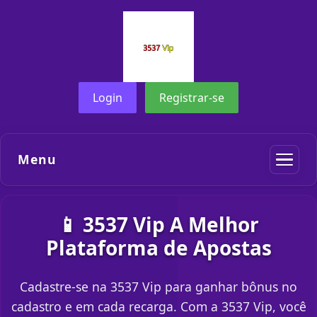
Login
Registrar-se
Menu
📱 3537 Vip A Melhor
Plataforma de Apostas
Cadastre-se na 3537 Vip para ganhar bônus no
cadastro e em cada recarga. Com a 3537 Vip, você