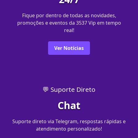
Fique por dentro de todas as novidades,
promoções e eventos da 3537 Vip em tempo
real!
Ver Notícias
💬 Suporte Direto
Chat
Suporte direto via Telegram, respostas rápidas e
atendimento personalizado!