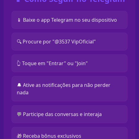
📱 Baixe o app Telegram no seu dispositivo
🔍 Procure por "@3537 VipOficial"
👆 Toque em "Entrar" ou "Join"
🔔 Ative as notificações para não perder
nada
💬 Participe das conversas e interaja
🎁 Receba bônus exclusivos