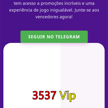
tem acesso a promoções incríveis e uma
experiência de jogo inigualável. Junte-se aos
vencedores agora!
SEGUIR NO TELEGRAM