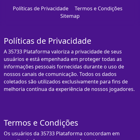
Políticas de Privacidade
Termos e Condições
Sitemap
Políticas de Privacidade
A 35733 Plataforma valoriza a privacidade de seus
usuários e está empenhada em proteger todas as
informações pessoais fornecidas durante o uso de
nossos canais de comunicação. Todos os dados
coletados são utilizados exclusivamente para fins de
melhoria contínua da experiência de nossos jogadores.
Termos e Condições
Os usuários da 35733 Plataforma concordam em