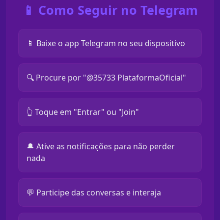
📱 Como Seguir no Telegram
📱 Baixe o app Telegram no seu dispositivo
🔍 Procure por "@35733 PlataformaOficial"
👆 Toque em "Entrar" ou "Join"
🔔 Ative as notificações para não perder
nada
💬 Participe das conversas e interaja