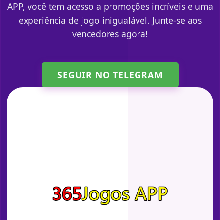
APP, você tem acesso a promoções incríveis e uma
experiência de jogo inigualável. Junte-se aos
vencedores agora!
SEGUIR NO TELEGRAM