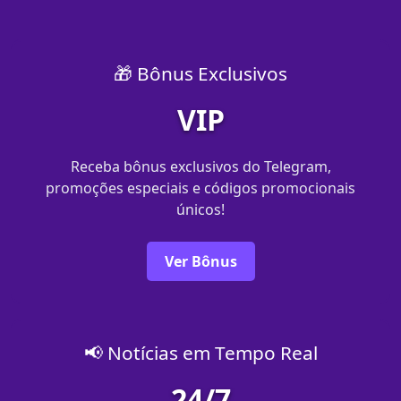
🎁 Bônus Exclusivos
VIP
Receba bônus exclusivos do Telegram,
promoções especiais e códigos promocionais
únicos!
Ver Bônus
📢 Notícias em Tempo Real
24/7