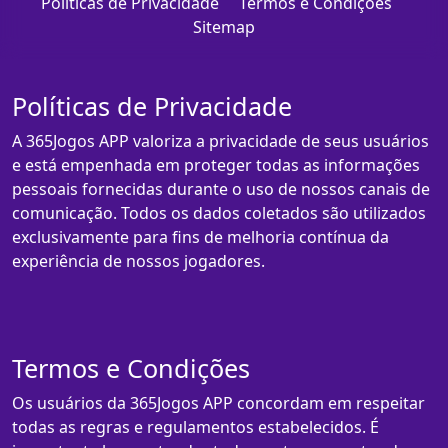
Políticas de Privacidade
Termos e Condições
Sitemap
Políticas de Privacidade
A 365Jogos APP valoriza a privacidade de seus usuários
e está empenhada em proteger todas as informações
pessoais fornecidas durante o uso de nossos canais de
comunicação. Todos os dados coletados são utilizados
exclusivamente para fins de melhoria contínua da
experiência de nossos jogadores.
Termos e Condições
Os usuários da 365Jogos APP concordam em respeitar
todas as regras e regulamentos estabelecidos. É