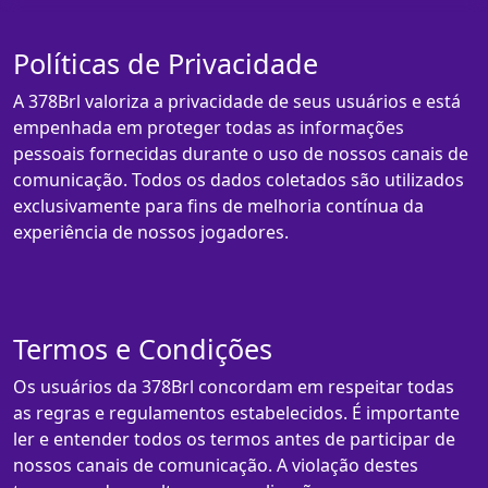
Políticas de Privacidade
A 378Brl valoriza a privacidade de seus usuários e está
empenhada em proteger todas as informações
pessoais fornecidas durante o uso de nossos canais de
comunicação. Todos os dados coletados são utilizados
exclusivamente para fins de melhoria contínua da
experiência de nossos jogadores.
Termos e Condições
Os usuários da 378Brl concordam em respeitar todas
as regras e regulamentos estabelecidos. É importante
ler e entender todos os termos antes de participar de
nossos canais de comunicação. A violação destes