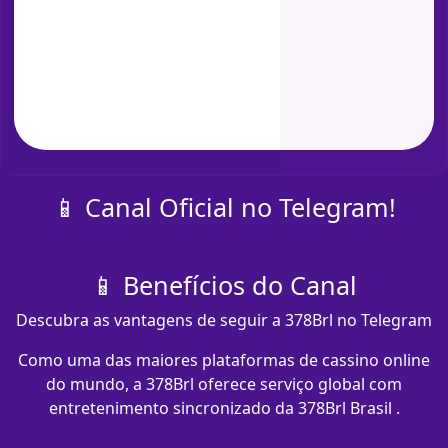
📱 Canal Oficial no Telegram!
📱 Benefícios do Canal
Descubra as vantagens de seguir a 378Brl no Telegram
Como uma das maiores plataformas de cassino online
do mundo, a 378Brl oferece serviço global com
entretenimento sincronizado da 378Brl Brasil .