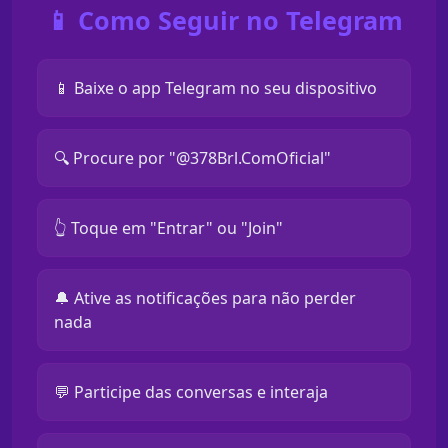
📱 Como Seguir no Telegram
📱 Baixe o app Telegram no seu dispositivo
🔍 Procure por "@378Brl.ComOficial"
👆 Toque em "Entrar" ou "Join"
🔔 Ative as notificações para não perder
nada
💬 Participe das conversas e interaja