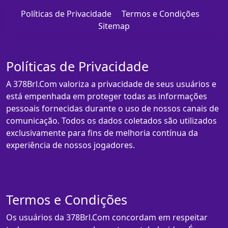
Políticas de Privacidade
Termos e Condições
Sitemap
Políticas de Privacidade
A 378Brl.Com valoriza a privacidade de seus usuários e
está empenhada em proteger todas as informações
pessoais fornecidas durante o uso de nossos canais de
comunicação. Todos os dados coletados são utilizados
exclusivamente para fins de melhoria contínua da
experiência de nossos jogadores.
Termos e Condições
Os usuários da 378Brl.Com concordam em respeitar