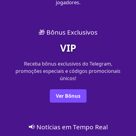
jogadores.
🎁 Bônus Exclusivos
VIP
Receba bônus exclusivos do Telegram,
promoções especiais e códigos promocionais
únicos!
Ver Bônus
📢 Notícias em Tempo Real