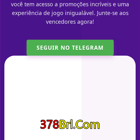
você tem acesso a promoções incríveis e uma
experiência de jogo inigualável. Junte-se aos
vencedores agora!
SEGUIR NO TELEGRAM