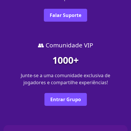
Falar Suporte
👥 Comunidade VIP
1000+
Junte-se a uma comunidade exclusiva de
jogadores e compartilhe experiências!
Entrar Grupo