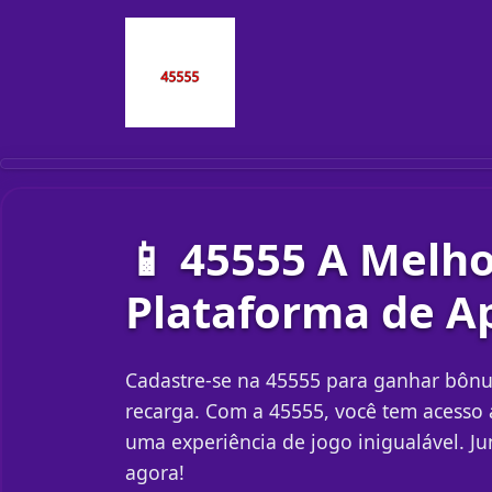
📱 45555 A Melh
Plataforma de A
Cadastre-se na 45555 para ganhar bônu
recarga. Com a 45555, você tem acesso 
uma experiência de jogo inigualável. J
agora!