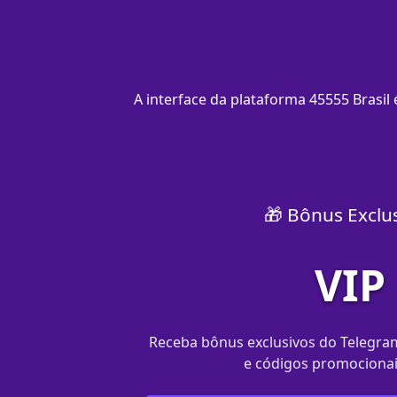
A interface da plataforma 45555 Brasil 
🎁 Bônus Exclu
VIP
Receba bônus exclusivos do Telegra
e códigos promocionai