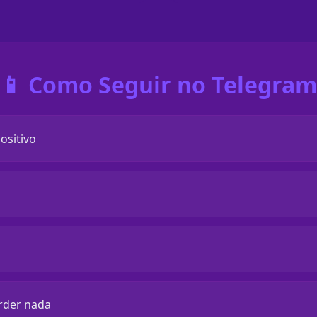
📱 Como Seguir no Telegram
ositivo
erder nada