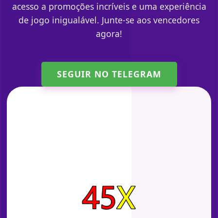
acesso a promoções incríveis e uma experiência
de jogo inigualável. Junte-se aos vencedores
agora!
SEGUIR NO TELEGRAM