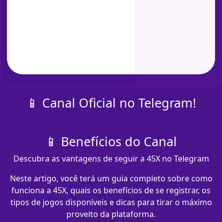
📱 Canal Oficial no Telegram!
📱 Benefícios do Canal
Descubra as vantagens de seguir a 45X no Telegram
Neste artigo, você terá um guia completo sobre como
funciona a 45X, quais os benefícios de se registrar, os
tipos de jogos disponíveis e dicas para tirar o máximo
proveito da plataforma.