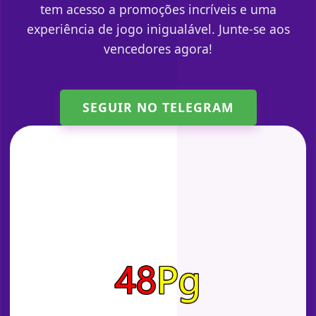
tem acesso a promoções incríveis e uma
experiência de jogo inigualável. Junte-se aos
vencedores agora!
SEGUIR NO TELEGRAM