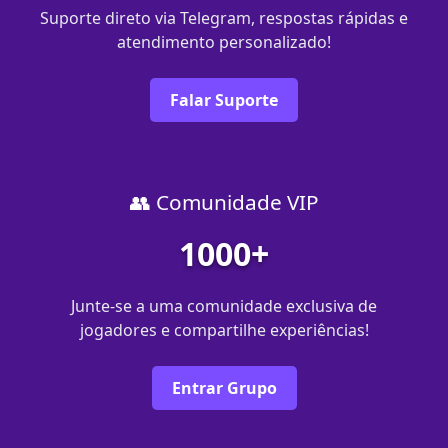
Suporte direto via Telegram, respostas rápidas e
atendimento personalizado!
Falar Suporte
👥 Comunidade VIP
1000+
Junte-se a uma comunidade exclusiva de
jogadores e compartilhe experiências!
Entrar Grupo