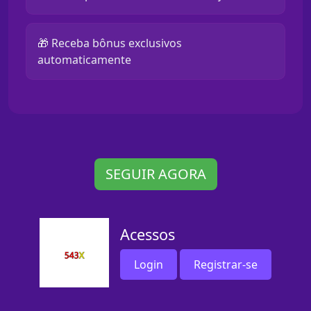
🎁 Receba bônus exclusivos
automaticamente
SEGUIR AGORA
Acessos
Login
Registrar-se