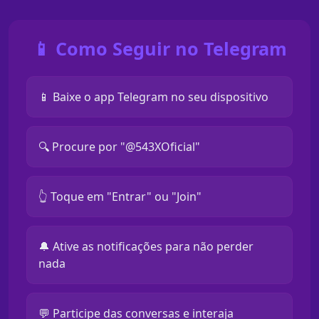
📱 Como Seguir no Telegram
📱 Baixe o app Telegram no seu dispositivo
🔍 Procure por "@543XOficial"
👆 Toque em "Entrar" ou "Join"
🔔 Ative as notificações para não perder
nada
💬 Participe das conversas e interaja