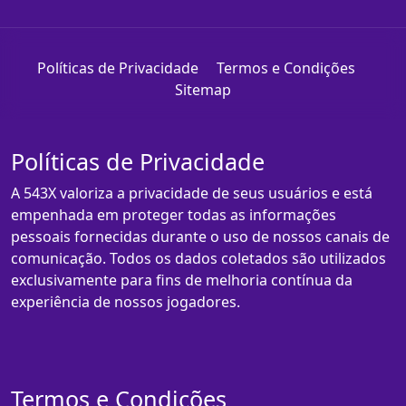
Políticas de Privacidade
Termos e Condições
Sitemap
Políticas de Privacidade
A 543X valoriza a privacidade de seus usuários e está
empenhada em proteger todas as informações
pessoais fornecidas durante o uso de nossos canais de
comunicação. Todos os dados coletados são utilizados
exclusivamente para fins de melhoria contínua da
experiência de nossos jogadores.
Termos e Condições