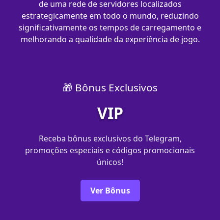
de uma rede de servidores localizados
estrategicamente em todo o mundo, reduzindo
significativamente os tempos de carregamento e
melhorando a qualidade da experiência de jogo.
🎁 Bônus Exclusivos
VIP
Receba bônus exclusivos do Telegram,
promoções especiais e códigos promocionais
únicos!
Ver Bônus