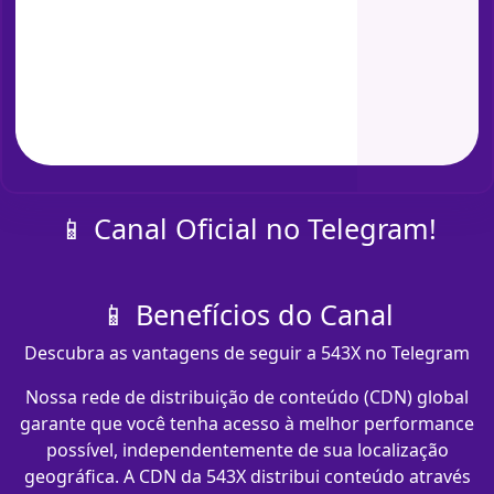
📱 Canal Oficial no Telegram!
📱 Benefícios do Canal
Descubra as vantagens de seguir a 543X no Telegram
Nossa rede de distribuição de conteúdo (CDN) global
garante que você tenha acesso à melhor performance
possível, independentemente de sua localização
geográfica. A CDN da 543X distribui conteúdo através