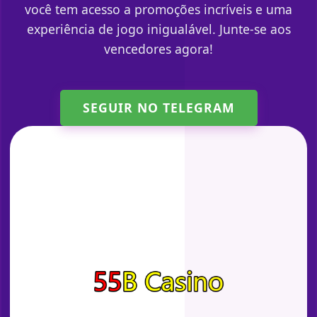
você tem acesso a promoções incríveis e uma
experiência de jogo inigualável. Junte-se aos
vencedores agora!
SEGUIR NO TELEGRAM