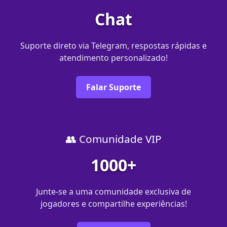
Chat
Suporte direto via Telegram, respostas rápidas e
atendimento personalizado!
Falar Suporte
👥 Comunidade VIP
1000+
Junte-se a uma comunidade exclusiva de
jogadores e compartilhe experiências!