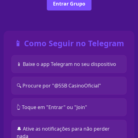
Entrar Grupo
📱 Como Seguir no Telegram
📱 Baixe o app Telegram no seu dispositivo
🔍 Procure por "@55B CasinoOficial"
👆 Toque em "Entrar" ou "Join"
🔔 Ative as notificações para não perder
nada