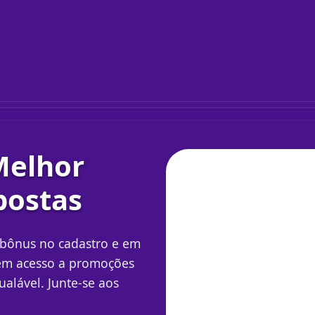
Melhor
postas
 bônus no cadastro e em
tem acesso a promoções
ualável. Junte-se aos