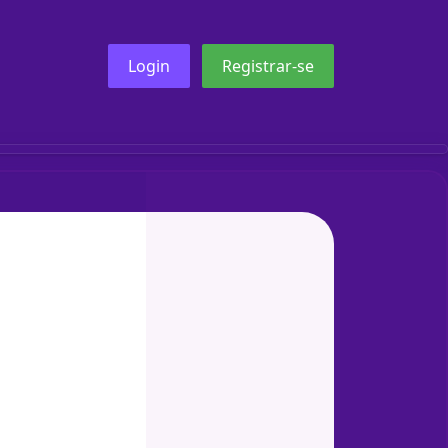
Login
Registrar-se