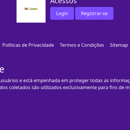
Acessos
Login
Registrar-se
Políticas de Privacidade
Termos e Condições
Sitemap
de
s usuários e está empenhada em proteger todas as informa
os coletados são utilizados exclusivamente para fins de m