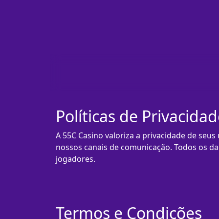
Políticas de Privacida
A 55C Casino valoriza a privacidade de seu
nossos canais de comunicação. Todos os dad
jogadores.
Termos e Condições