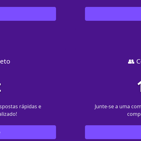
reto
👥 
t
espostas rápidas e
Junte-se a uma com
lizado!
compa
e