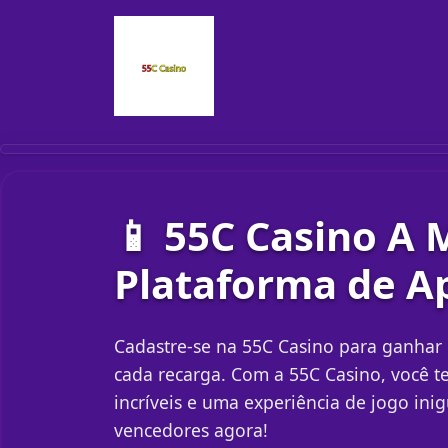
📱 55C Casino A 
Plataforma de A
Cadastre-se na 55C Casino para ganhar
cada recarga. Com a 55C Casino, você 
incríveis e uma experiência de jogo inig
vencedores agora!