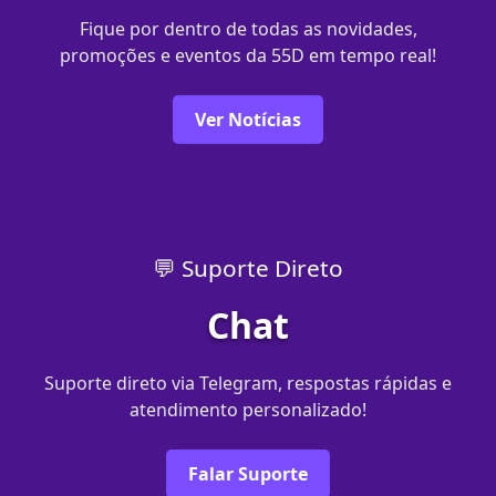
Fique por dentro de todas as novidades,
promoções e eventos da 55D em tempo real!
Ver Notícias
💬 Suporte Direto
Chat
Suporte direto via Telegram, respostas rápidas e
atendimento personalizado!
Falar Suporte