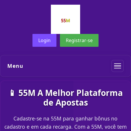
Login
Registrar-se
Menu
📱 55M A Melhor Plataforma
de Apostas
Cadastre-se na 55M para ganhar bônus no
cadastro e em cada recarga. Com a 55M, você tem