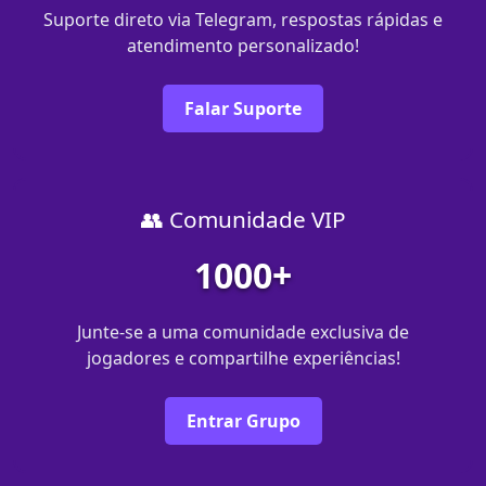
Suporte direto via Telegram, respostas rápidas e
atendimento personalizado!
Falar Suporte
👥 Comunidade VIP
1000+
Junte-se a uma comunidade exclusiva de
jogadores e compartilhe experiências!
Entrar Grupo