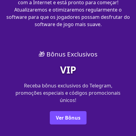
com a Internet e está pronto para começar!
Atualizaremos e otimizaremos regularmente o
software para que os jogadores possam desfrutar do
software de jogo mais suave.
🎁 Bônus Exclusivos
VIP
Receba bônus exclusivos do Telegram,
promoções especiais e códigos promocionais
únicos!
Ver Bônus