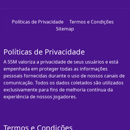
Políticas de Privacidade
Termos e Condições
Sitemap
Políticas de Privacidade
A 55M valoriza a privacidade de seus usuários e está
empenhada em proteger todas as informações
pessoais fornecidas durante o uso de nossos canais de
comunicação. Todos os dados coletados são utilizados
exclusivamente para fins de melhoria contínua da
experiência de nossos jogadores.
Termos e Condições