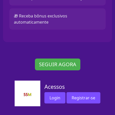
🎁 Receba bônus exclusivos
automaticamente
SEGUIR AGORA
Acessos
Login
Registrar-se