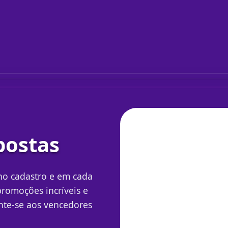
postas
no cadastro e em cada
promoções incríveis e
unte-se aos vencedores