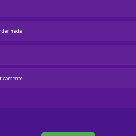
erder nada
a
aticamente