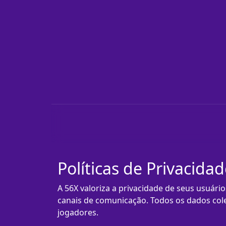
Políticas de Privacida
A 56X valoriza a privacidade de seus usuár
canais de comunicação. Todos os dados cole
jogadores.