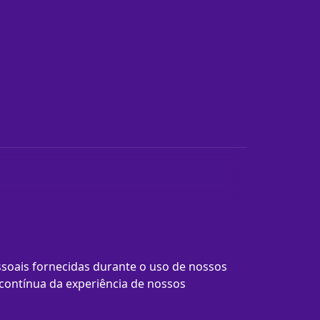
ssoais fornecidas durante o uso de nossos
 contínua da experiência de nossos