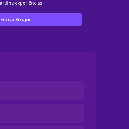
rtilhe experiências!
Entrar Grupo