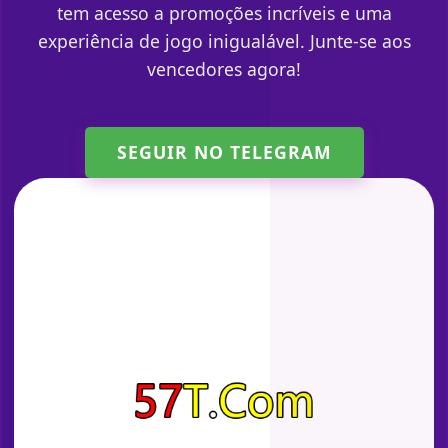
tem acesso a promoções incríveis e uma
experiência de jogo inigualável. Junte-se aos
vencedores agora!
SEGUIR NO TELEGRAM