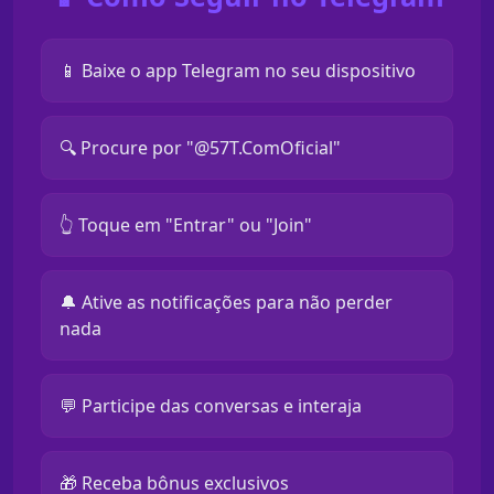
📱 Baixe o app Telegram no seu dispositivo
🔍 Procure por "@57T.ComOficial"
👆 Toque em "Entrar" ou "Join"
🔔 Ative as notificações para não perder
nada
💬 Participe das conversas e interaja
🎁 Receba bônus exclusivos