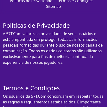
Políticas de Privacidade
Termos e Condições
Sitemap
Políticas de Privacidade
A 57T.Com valoriza a privacidade de seus usuários e
está empenhada em proteger todas as informações
pessoais fornecidas durante o uso de nossos canais de
comunicação. Todos os dados coletados são utilizados
exclusivamente para fins de melhoria contínua da
experiência de nossos jogadores.
Termos e Condições
Os usuários da 57T.Com concordam em respeitar todas
as regras e regulamentos estabelecidos. É importante