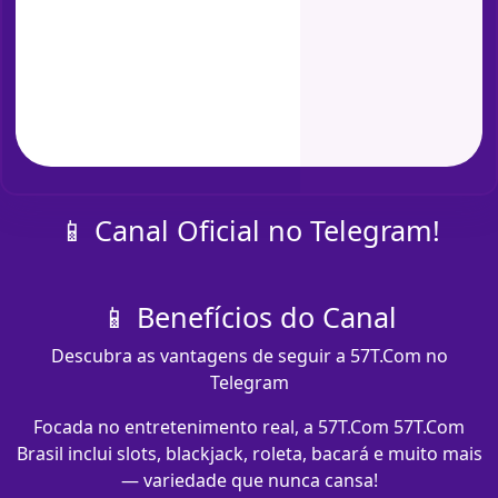
📱 Canal Oficial no Telegram!
📱 Benefícios do Canal
Descubra as vantagens de seguir a 57T.Com no
Telegram
Focada no entretenimento real, a 57T.Com 57T.Com
Brasil inclui slots, blackjack, roleta, bacará e muito mais
— variedade que nunca cansa!