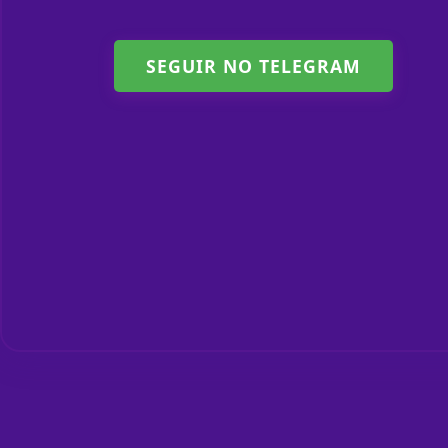
SEGUIR NO TELEGRAM