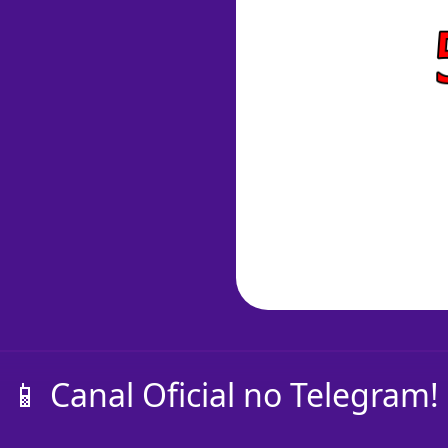
📱 Canal Oficial no Telegram!