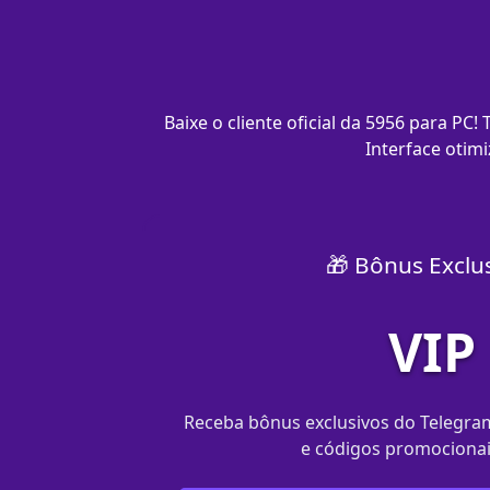
Baixe o cliente oficial da 5956 para P
Interface otim
🎁 Bônus Exclu
VIP
Receba bônus exclusivos do Telegra
e códigos promocionai