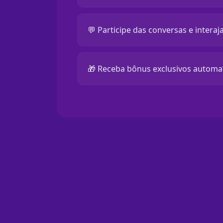
💬 Participe das conversas e interaj
🎁 Receba bônus exclusivos autom