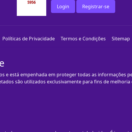
Login
Registrar-se
Políticas de Privacidade
Termos e Condições
Sitemap
de
rios e está empenhada em proteger todas as informações p
tados são utilizados exclusivamente para fins de melhoria