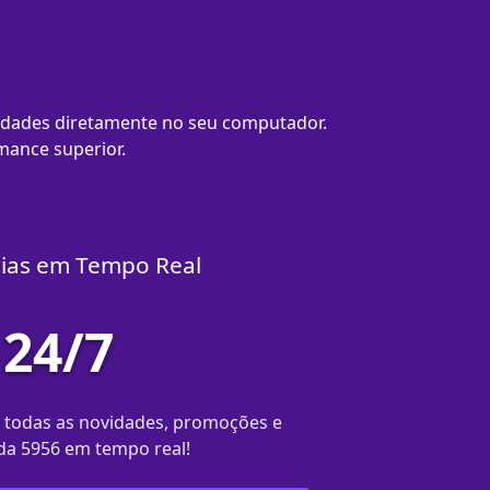
alidades diretamente no seu computador.
mance superior.
cias em Tempo Real
24/7
e todas as novidades, promoções e
da 5956 em tempo real!