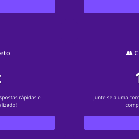
reto
👥 
t
espostas rápidas e
Junte-se a uma com
lizado!
compa
e