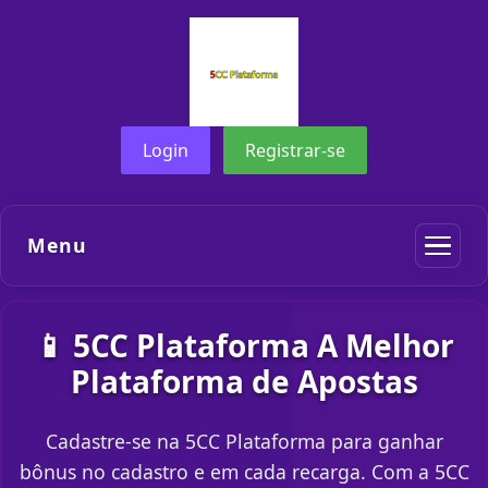
Login
Registrar-se
Menu
📱 5CC Plataforma A Melhor
Plataforma de Apostas
Cadastre-se na 5CC Plataforma para ganhar
bônus no cadastro e em cada recarga. Com a 5CC