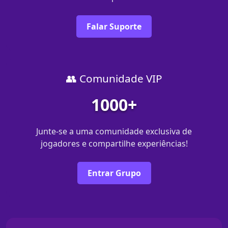
Falar Suporte
👥 Comunidade VIP
1000+
Junte-se a uma comunidade exclusiva de
jogadores e compartilhe experiências!
Entrar Grupo