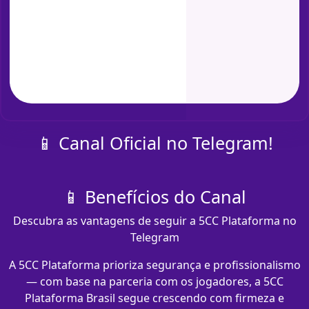
📱 Canal Oficial no Telegram!
📱 Benefícios do Canal
Descubra as vantagens de seguir a 5CC Plataforma no
Telegram
A 5CC Plataforma prioriza segurança e profissionalismo
— com base na parceria com os jogadores, a 5CC
Plataforma Brasil segue crescendo com firmeza e