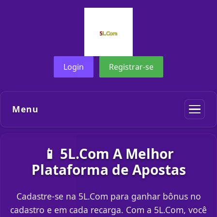
Login
Registrar-se
Menu
📱 5L.Com A Melhor
Plataforma de Apostas
Cadastre-se na 5L.Com para ganhar bônus no
cadastro e em cada recarga. Com a 5L.Com, você