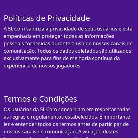
Políticas de Privacidade
A 5L.Com valoriza a privacidade de seus usuários e está
empenhada em proteger todas as informações
pessoais fornecidas durante o uso de nossos canais de
comunicação. Todos os dados coletados são utilizados
exclusivamente para fins de melhoria contínua da
experiência de nossos jogadores.
Termos e Condições
Os usuários da 5L.Com concordam em respeitar todas
as regras e regulamentos estabelecidos. É importante
ler e entender todos os termos antes de participar de
nossos canais de comunicação. A violação destes