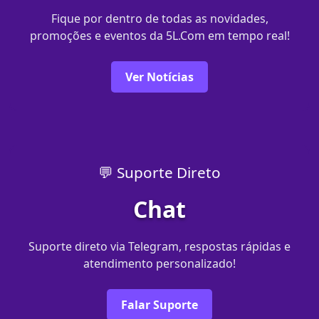
Fique por dentro de todas as novidades,
promoções e eventos da 5L.Com em tempo real!
Ver Notícias
💬 Suporte Direto
Chat
Suporte direto via Telegram, respostas rápidas e
atendimento personalizado!
Falar Suporte