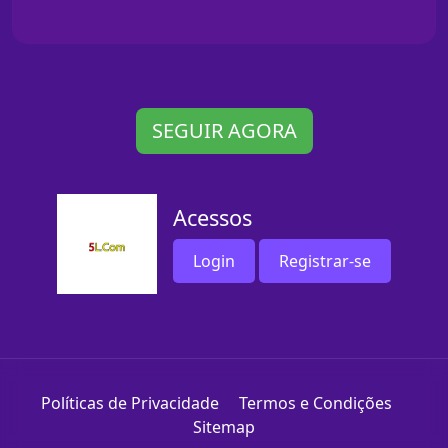
SEGUIR AGORA
Acessos
Login
Registrar-se
Políticas de Privacidade
Termos e Condições
Sitemap