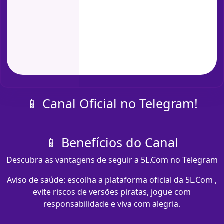
📱 Canal Oficial no Telegram!
📱 Benefícios do Canal
Descubra as vantagens de seguir a 5L.Com no Telegram
Aviso de saúde: escolha a plataforma oficial da 5L.Com ,
evite riscos de versões piratas, jogue com
responsabilidade e viva com alegria.