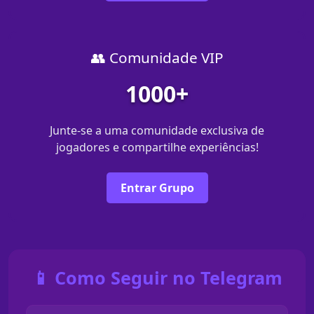
👥 Comunidade VIP
1000+
Junte-se a uma comunidade exclusiva de
jogadores e compartilhe experiências!
Entrar Grupo
📱 Como Seguir no Telegram