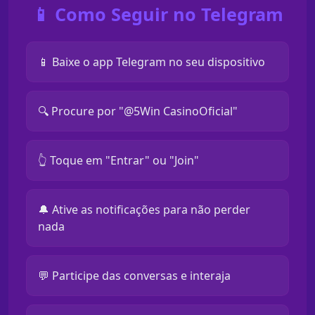
📱 Como Seguir no Telegram
📱 Baixe o app Telegram no seu dispositivo
🔍 Procure por "@5Win CasinoOficial"
👆 Toque em "Entrar" ou "Join"
🔔 Ative as notificações para não perder
nada
💬 Participe das conversas e interaja