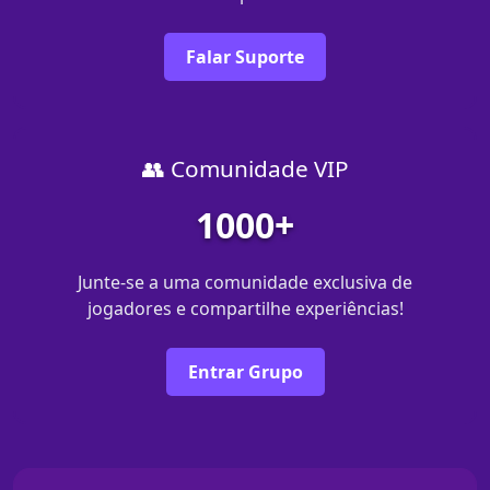
Falar Suporte
👥 Comunidade VIP
1000+
Junte-se a uma comunidade exclusiva de
jogadores e compartilhe experiências!
Entrar Grupo