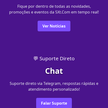
Fique por dentro de todas as novidades,
promoções e eventos da 5Xt.Com em tempo real!
Ver Notícias
💬 Suporte Direto
Chat
Suporte direto via Telegram, respostas rápidas e
atendimento personalizado!
Falar Suporte