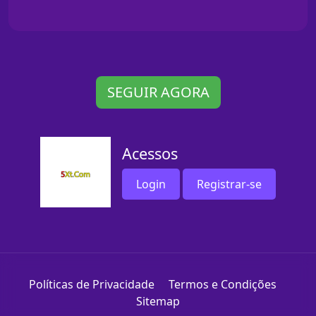
SEGUIR AGORA
Acessos
Login
Registrar-se
Políticas de Privacidade
Termos e Condições
Sitemap