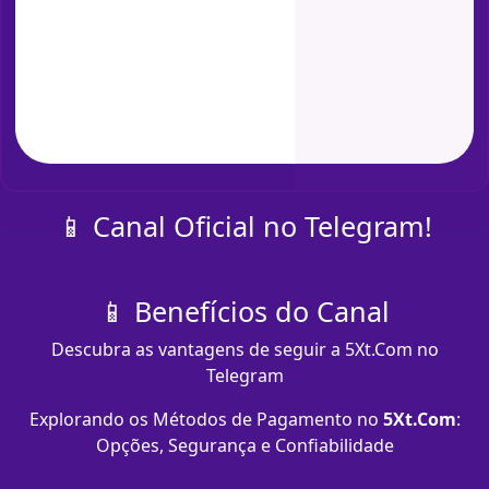
📱 Canal Oficial no Telegram!
📱 Benefícios do Canal
Descubra as vantagens de seguir a 5Xt.Com no
Telegram
Explorando os Métodos de Pagamento no
5Xt.Com
:
Opções, Segurança e Confiabilidade