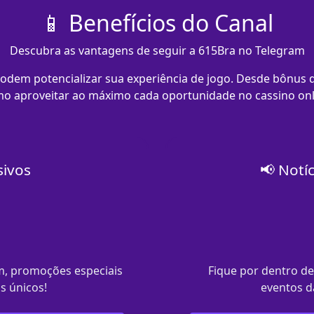
📱 Benefícios do Canal
Descubra as vantagens de seguir a 615Bra no Telegram
odem potencializar sua experiência de jogo. Desde bônus d
o aproveitar ao máximo cada oportunidade no cassino onl
sivos
📢 Notí
m, promoções especiais
Fique por dentro d
s únicos!
eventos d