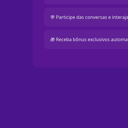
💬 Participe das conversas e interaj
🎁 Receba bônus exclusivos autom