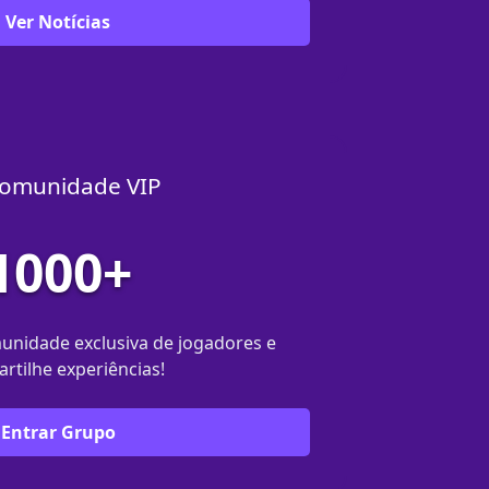
Ver Notícias
Comunidade VIP
1000+
unidade exclusiva de jogadores e
rtilhe experiências!
Entrar Grupo