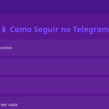
📱 Como Seguir no Telegram
ositivo
erder nada