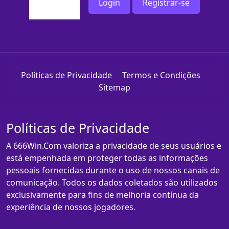
Login
Registrar-se
Políticas de Privacidade
Termos e Condições
Sitemap
Políticas de Privacidade
A 666Win.Com valoriza a privacidade de seus usuários e
está empenhada em proteger todas as informações
pessoais fornecidas durante o uso de nossos canais de
comunicação. Todos os dados coletados são utilizados
exclusivamente para fins de melhoria contínua da
experiência de nossos jogadores.