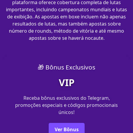
plataforma oferece cobertura completa de lutas
importantes, incluindo campeonatos mundiais e lutas
de exibição. As apostas em boxe incluem não apenas
resultados de lutas, mas também apostas sobre
número de rounds, método de vitória e até mesmo
apostas sobre se haverá nocaute.
🎁 Bônus Exclusivos
VIP
Receba bônus exclusivos do Telegram,
promoções especiais e códigos promocionais
únicos!
Ver Bônus