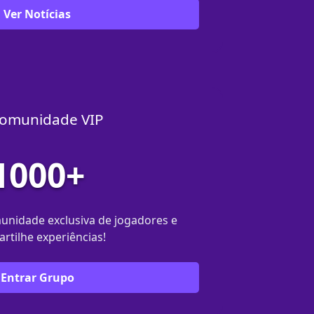
Ver Notícias
Comunidade VIP
1000+
unidade exclusiva de jogadores e
rtilhe experiências!
Entrar Grupo