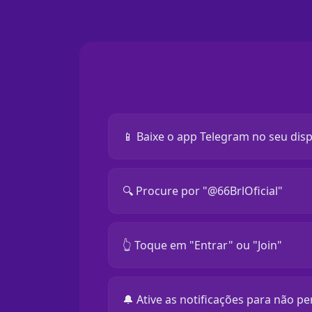
📱 Baixe o app Telegram no seu disp
🔍 Procure por "@66BrlOficial"
👆 Toque em "Entrar" ou "Join"
🔔 Ative as notificações para não p