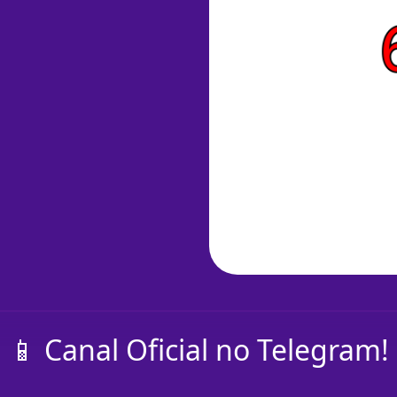
📱 Canal Oficial no Telegram!