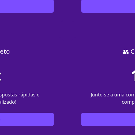
reto
👥 
t
espostas rápidas e
Junte-se a uma com
lizado!
compa
e