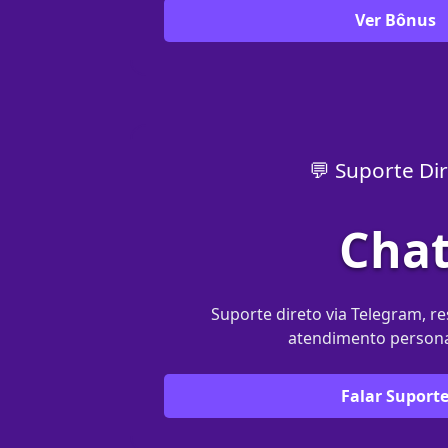
Ver Bônus
💬 Suporte Di
Cha
Suporte direto via Telegram, r
atendimento persona
Falar Suport