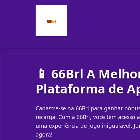
📱 66Brl A Melho
Plataforma de A
Cadastre-se na 66Brl para ganhar bônu
recarga. Com a 66Brl, você tem acesso a
uma experiência de jogo inigualável. J
agora!