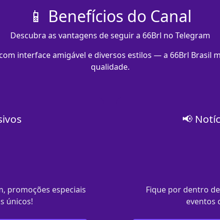
📱 Benefícios do Canal
Descubra as vantagens de seguir a 66Brl no Telegram
, com interface amigável e diversos estilos — a 66Brl Bras
qualidade.
sivos
📢 Notí
m, promoções especiais
Fique por dentro d
s únicos!
eventos 