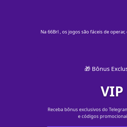
Na 66Brl , os jogos são fáceis de operar
🎁 Bônus Exclu
VIP
Receba bônus exclusivos do Telegra
e códigos promocionai