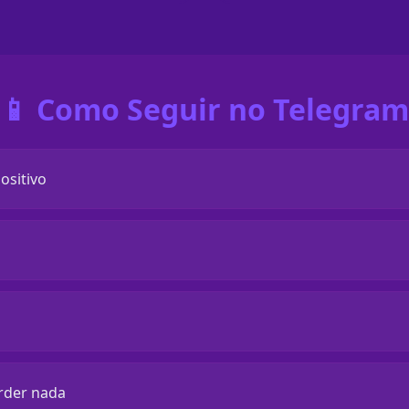
📱 Como Seguir no Telegram
ositivo
erder nada