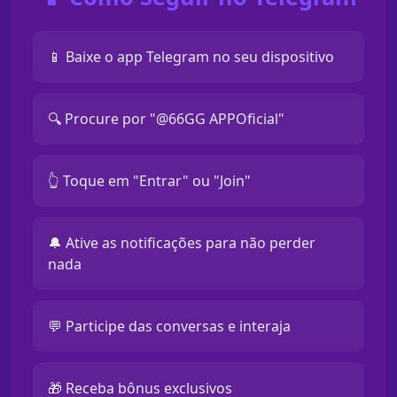
📱 Baixe o app Telegram no seu dispositivo
🔍 Procure por "@66GG APPOficial"
👆 Toque em "Entrar" ou "Join"
🔔 Ative as notificações para não perder
nada
💬 Participe das conversas e interaja
🎁 Receba bônus exclusivos