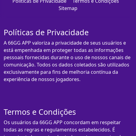
Políticas de Privacidade
Termos e Condições
Sitemap
Políticas de Privacidade
A 66GG APP valoriza a privacidade de seus usuários e
está empenhada em proteger todas as informações
pessoais fornecidas durante o uso de nossos canais de
comunicação. Todos os dados coletados são utilizados
exclusivamente para fins de melhoria contínua da
experiência de nossos jogadores.
Termos e Condições
Os usuários da 66GG APP concordam em respeitar
todas as regras e regulamentos estabelecidos. É