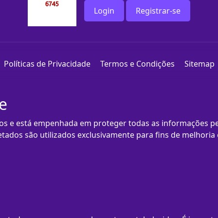
Login
Registrar-se
Políticas de Privacidade
Termos e Condições
Sitemap
de
rios e está empenhada em proteger todas as informações p
tados são utilizados exclusivamente para fins de melhoria