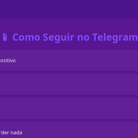
📱 Como Seguir no Telegram
ositivo
erder nada