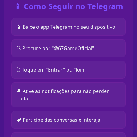
📱 Como Seguir no Telegram
📱 Baixe o app Telegram no seu dispositivo
🔍 Procure por "@67GameOficial"
👆 Toque em "Entrar" ou "Join"
🔔 Ative as notificações para não perder
nada
💬 Participe das conversas e interaja