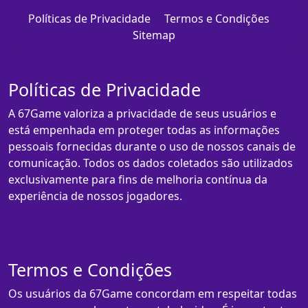
Políticas de Privacidade
Termos e Condições
Sitemap
Políticas de Privacidade
A 67Game valoriza a privacidade de seus usuários e
está empenhada em proteger todas as informações
pessoais fornecidas durante o uso de nossos canais de
comunicação. Todos os dados coletados são utilizados
exclusivamente para fins de melhoria contínua da
experiência de nossos jogadores.
Termos e Condições
Os usuários da 67Game concordam em respeitar todas