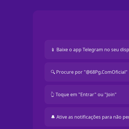
📱 Baixe o app Telegram no seu disp
🔍 Procure por "@68Pg.ComOficial"
👆 Toque em "Entrar" ou "Join"
🔔 Ative as notificações para não p