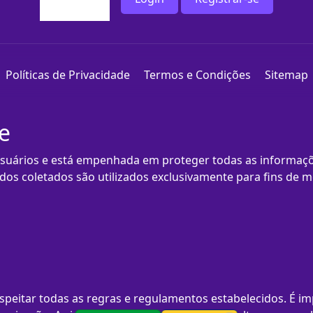
Políticas de Privacidade
Termos e Condições
Sitemap
de
 usuários e está empenhada em proteger todas as informaçõ
os coletados são utilizados exclusivamente para fins de m
eitar todas as regras e regulamentos estabelecidos. É im