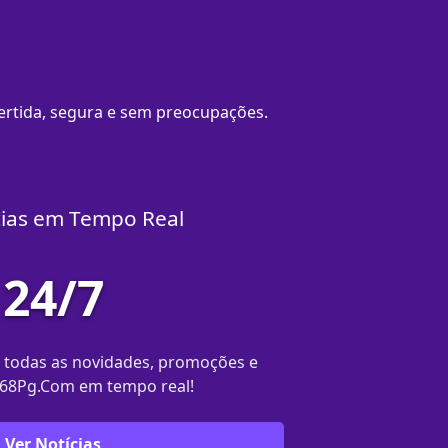
rtida, segura e sem preocupações.
cias em Tempo Real
24/7
e todas as novidades, promoções e
 68Pg.Com em tempo real!
Ver Notícias