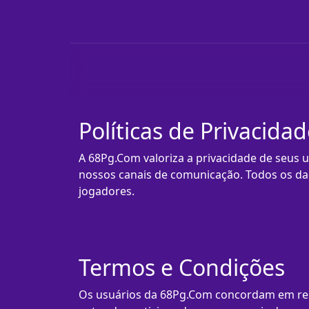
Políticas de Privacida
A 68Pg.Com valoriza a privacidade de seus
nossos canais de comunicação. Todos os dad
jogadores.
Termos e Condições
Os usuários da 68Pg.Com concordam em resp