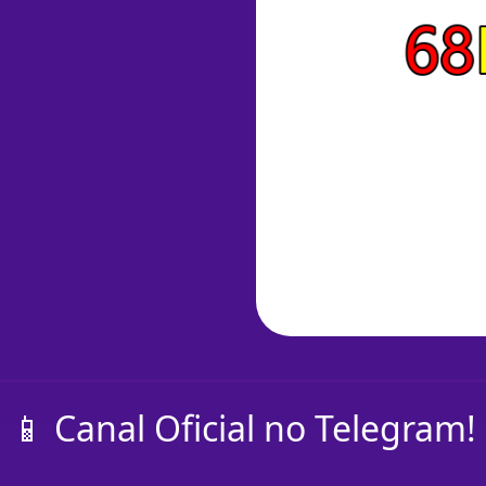
📱 Canal Oficial no Telegram!