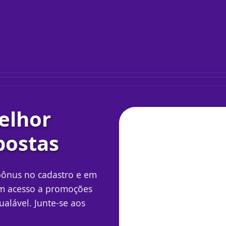
elhor
postas
bônus no cadastro e em
em acesso a promoções
ualável. Junte-se aos