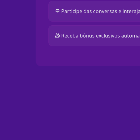
💬 Participe das conversas e interaj
🎁 Receba bônus exclusivos autom