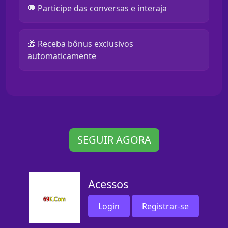
💬 Participe das conversas e interaja
🎁 Receba bônus exclusivos
automaticamente
SEGUIR AGORA
Acessos
Login
Registrar-se