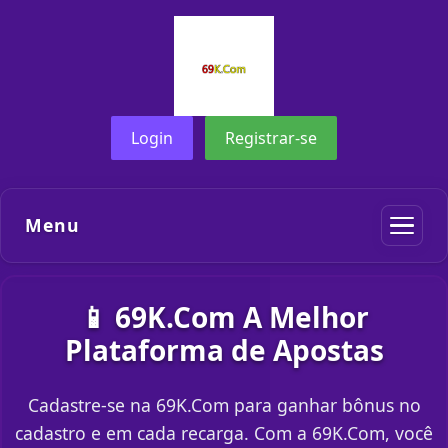
Login
Registrar-se
Menu
📱 69K.Com A Melhor
Plataforma de Apostas
Cadastre-se na 69K.Com para ganhar bônus no
cadastro e em cada recarga. Com a 69K.Com, você