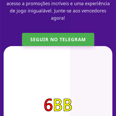
acesso a promoções incríveis e uma experiência
de jogo inigualável. Junte-se aos vencedores
agora!
SEGUIR NO TELEGRAM