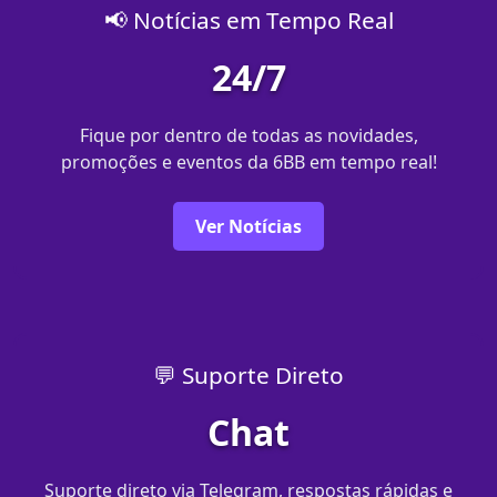
📢 Notícias em Tempo Real
24/7
Fique por dentro de todas as novidades,
promoções e eventos da 6BB em tempo real!
Ver Notícias
💬 Suporte Direto
Chat
Suporte direto via Telegram, respostas rápidas e