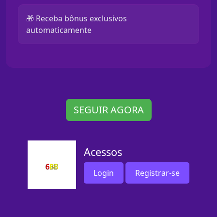
🎁 Receba bônus exclusivos
automaticamente
SEGUIR AGORA
Acessos
Login
Registrar-se