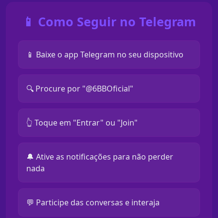
📱 Como Seguir no Telegram
📱 Baixe o app Telegram no seu dispositivo
🔍 Procure por "@6BBOficial"
👆 Toque em "Entrar" ou "Join"
🔔 Ative as notificações para não perder
nada
💬 Participe das conversas e interaja