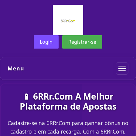
Login
Registrar-se
Menu
📱 6RRr.Com A Melhor
Plataforma de Apostas
Cadastre-se na 6RRr.Com para ganhar bônus no
cadastro e em cada recarga. Com a 6RRr.Com,