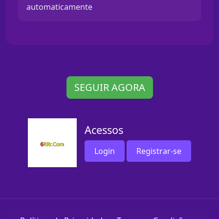
automaticamente
SEGUIR AGORA
Acessos
Login
Registrar-se