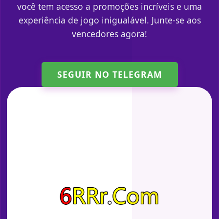
você tem acesso a promoções incríveis e uma
experiência de jogo inigualável. Junte-se aos
vencedores agora!
SEGUIR NO TELEGRAM