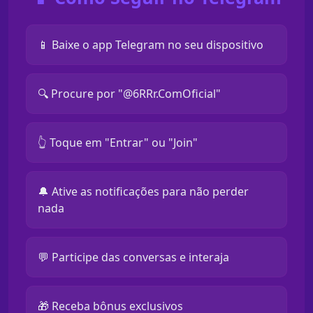
📱 Baixe o app Telegram no seu dispositivo
🔍 Procure por "@6RRr.ComOficial"
👆 Toque em "Entrar" ou "Join"
🔔 Ative as notificações para não perder
nada
💬 Participe das conversas e interaja
🎁 Receba bônus exclusivos