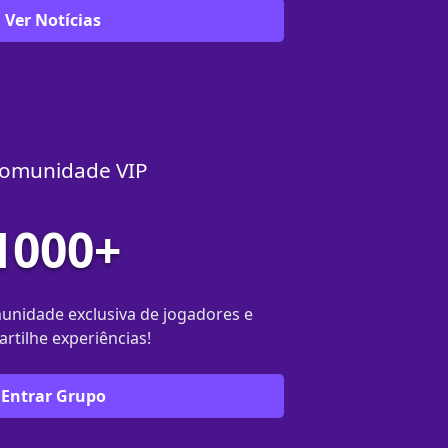
Ver Notícias
Comunidade VIP
1000+
unidade exclusiva de jogadores e
rtilhe experiências!
Entrar Grupo