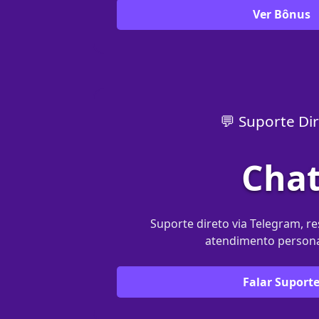
Ver Bônus
💬 Suporte Di
Cha
Suporte direto via Telegram, r
atendimento persona
Falar Suport