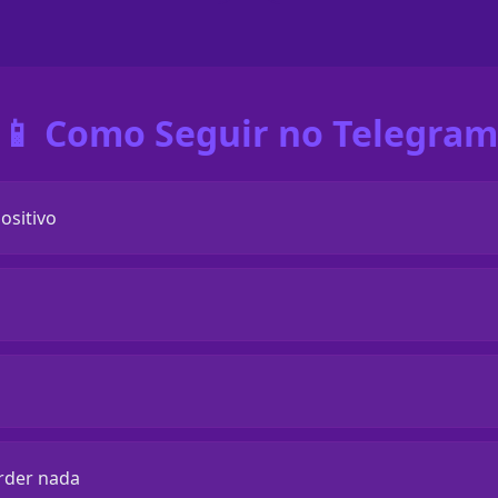
📱 Como Seguir no Telegram
ositivo
erder nada