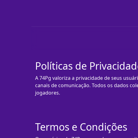
Políticas de Privacida
A 74Pg valoriza a privacidade de seus usuá
canais de comunicação. Todos os dados cole
jogadores.
Termos e Condições