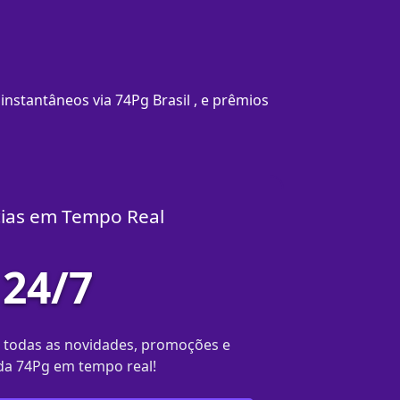
stantâneos via 74Pg Brasil , e prêmios
cias em Tempo Real
24/7
e todas as novidades, promoções e
da 74Pg em tempo real!