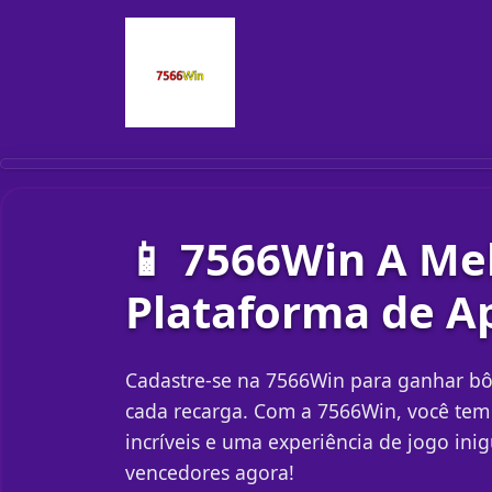
📱 7566Win A Me
Plataforma de A
Cadastre-se na 7566Win para ganhar bô
cada recarga. Com a 7566Win, você tem
incríveis e uma experiência de jogo inig
vencedores agora!