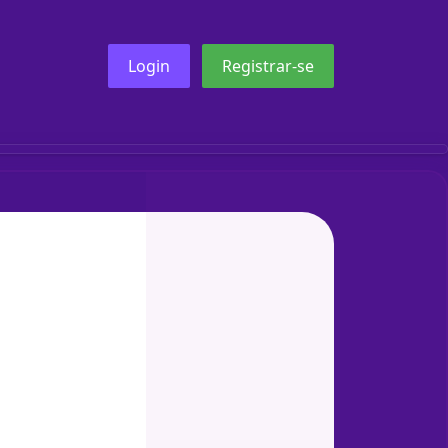
Login
Registrar-se