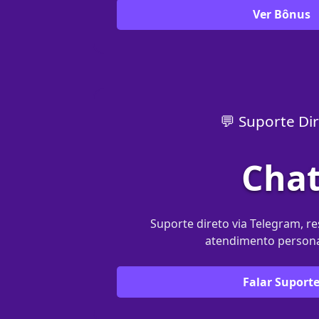
Ver Bônus
💬 Suporte Di
Cha
Suporte direto via Telegram, r
atendimento persona
Falar Suport