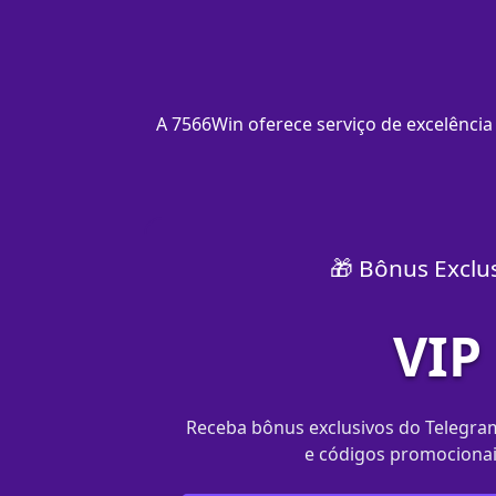
A 7566Win oferece serviço de excelênci
🎁 Bônus Exclu
VIP
Receba bônus exclusivos do Telegra
e códigos promocionai