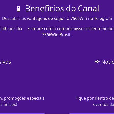
📱 Benefícios do Canal
Descubra as vantagens de seguir a 7566Win no Telegram
a 24h por dia — sempre com o compromisso de ser o melhor 
7566Win Brasil .
sivos
📢 Notí
m, promoções especiais
Fique por dentro d
s únicos!
eventos da