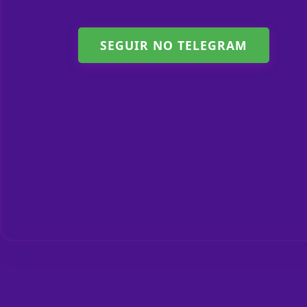
SEGUIR NO TELEGRAM