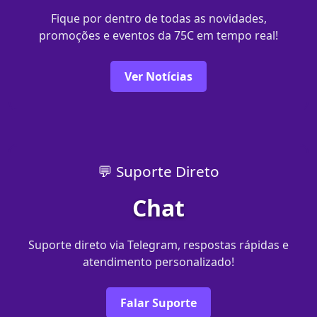
Fique por dentro de todas as novidades,
promoções e eventos da 75C em tempo real!
Ver Notícias
💬 Suporte Direto
Chat
Suporte direto via Telegram, respostas rápidas e
atendimento personalizado!
Falar Suporte