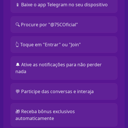
📱 Baixe o app Telegram no seu dispositivo
🔍 Procure por "@75COficial"
👆 Toque em "Entrar" ou "Join"
🔔 Ative as notificações para não perder
nada
💬 Participe das conversas e interaja
🎁 Receba bônus exclusivos
automaticamente