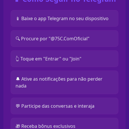
📱 Baixe o app Telegram no seu dispositivo
🔍 Procure por "@75C.ComOficial"
👆 Toque em "Entrar" ou "Join"
🔔 Ative as notificações para não perder
nada
💬 Participe das conversas e interaja
🎁 Receba bônus exclusivos