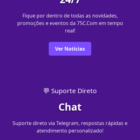
Fique por dentro de todas as novidades,
promoções e eventos da 75C.Com em tempo
real!
Ver Notícias
💬 Suporte Direto
Chat
Suporte direto via Telegram, respostas rápidas e
atendimento personalizado!