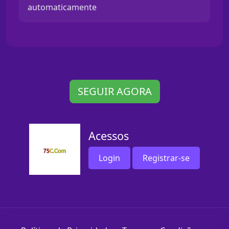
automaticamente
SEGUIR AGORA
Acessos
Login
Registrar-se