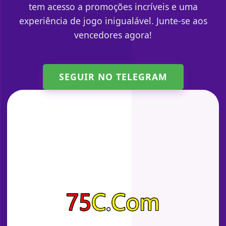
tem acesso a promoções incríveis e uma
experiência de jogo inigualável. Junte-se aos
vencedores agora!
SEGUIR NO TELEGRAM