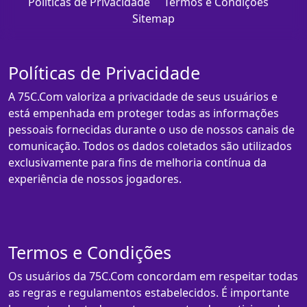
Políticas de Privacidade
Termos e Condições
Sitemap
Políticas de Privacidade
A 75C.Com valoriza a privacidade de seus usuários e
está empenhada em proteger todas as informações
pessoais fornecidas durante o uso de nossos canais de
comunicação. Todos os dados coletados são utilizados
exclusivamente para fins de melhoria contínua da
experiência de nossos jogadores.
Termos e Condições
Os usuários da 75C.Com concordam em respeitar todas
as regras e regulamentos estabelecidos. É importante