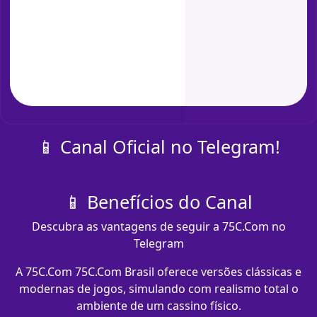
📱 Canal Oficial no Telegram!
📱 Benefícios do Canal
Descubra as vantagens de seguir a 75C.Com no
Telegram
A 75C.Com 75C.Com Brasil oferece versões clássicas e
modernas de jogos, simulando com realismo total o
ambiente de um cassino físico.