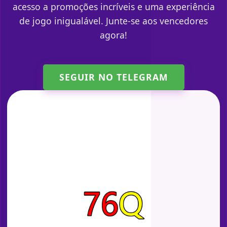
acesso a promoções incríveis e uma experiência
de jogo inigualável. Junte-se aos vencedores
agora!
SEGUIR NO TELEGRAM