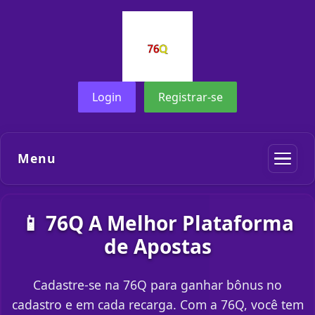
Login
Registrar-se
Menu
📱 76Q A Melhor Plataforma
de Apostas
Cadastre-se na 76Q para ganhar bônus no
cadastro e em cada recarga. Com a 76Q, você tem