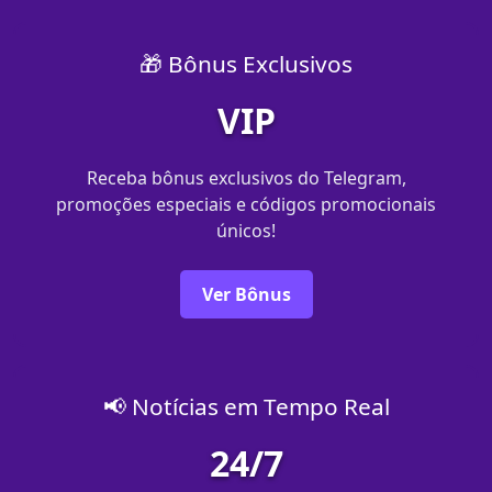
🎁 Bônus Exclusivos
VIP
Receba bônus exclusivos do Telegram,
promoções especiais e códigos promocionais
únicos!
Ver Bônus
📢 Notícias em Tempo Real
24/7