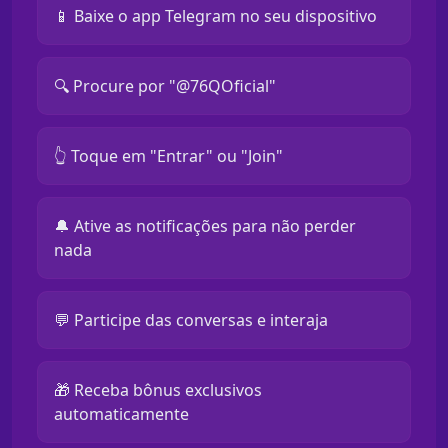
📱 Baixe o app Telegram no seu dispositivo
🔍 Procure por "@76QOficial"
👆 Toque em "Entrar" ou "Join"
🔔 Ative as notificações para não perder
nada
💬 Participe das conversas e interaja
🎁 Receba bônus exclusivos
automaticamente