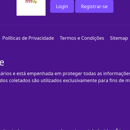
Login
Registrar-se
Políticas de Privacidade
Termos e Condições
Sitemap
de
suários e está empenhada em proteger todas as informaçõe
os coletados são utilizados exclusivamente para fins de m