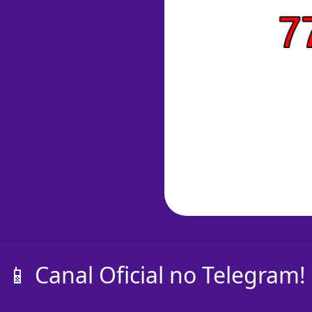
📱 Canal Oficial no Telegram!