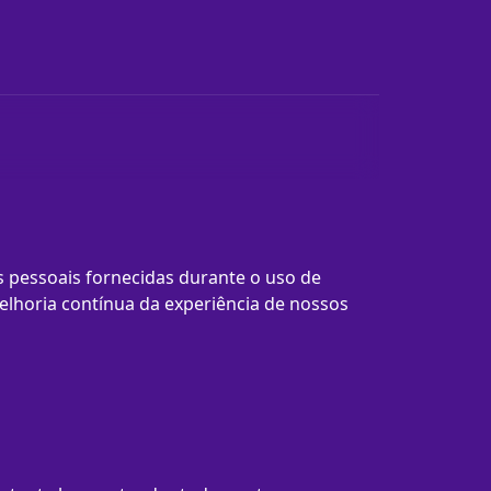
s pessoais fornecidas durante o uso de
elhoria contínua da experiência de nossos