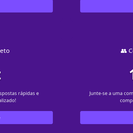
reto
👥 
t
espostas rápidas e
Junte-se a uma com
lizado!
compa
e