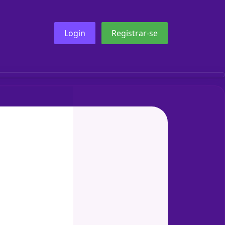
Login
Registrar-se