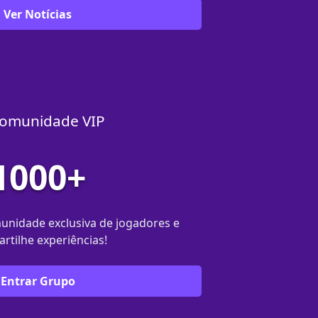
Ver Notícias
Comunidade VIP
1000+
unidade exclusiva de jogadores e
rtilhe experiências!
Entrar Grupo