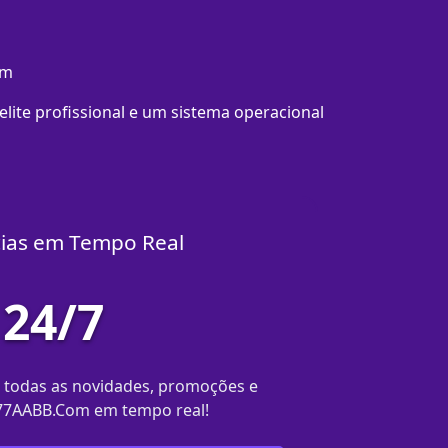
am
lite profissional e um sistema operacional
cias em Tempo Real
24/7
e todas as novidades, promoções e
77AABB.Com em tempo real!