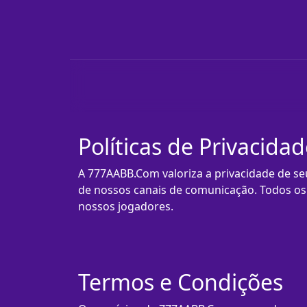
Políticas de Privacida
A 777AABB.Com valoriza a privacidade de s
de nossos canais de comunicação. Todos os 
nossos jogadores.
Termos e Condições