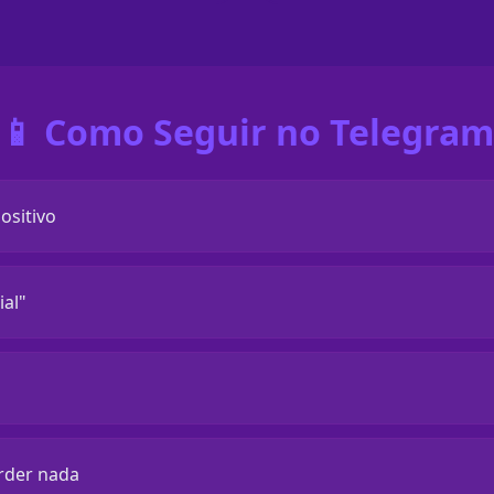
📱 Como Seguir no Telegram
ositivo
al"
erder nada