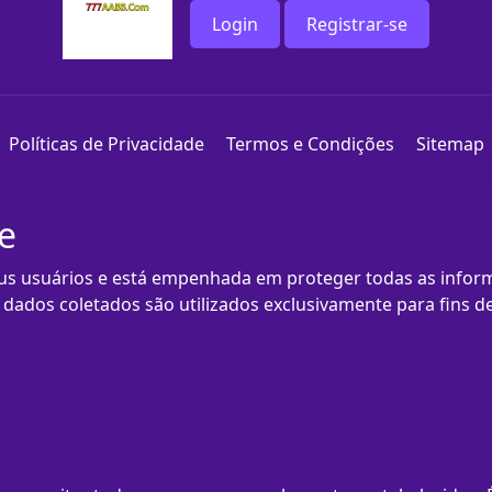
Login
Registrar-se
Políticas de Privacidade
Termos e Condições
Sitemap
de
eus usuários e está empenhada em proteger todas as infor
dados coletados são utilizados exclusivamente para fins d