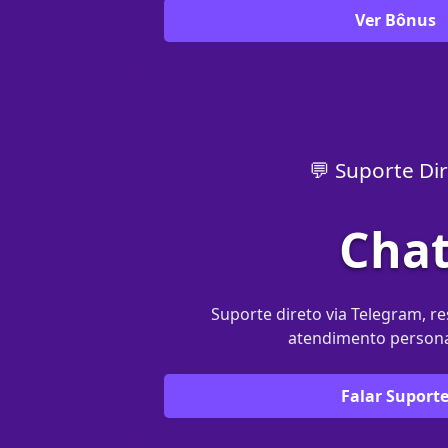
Ver Bônus
💬 Suporte Di
Cha
Suporte direto via Telegram, r
atendimento persona
Falar Suport